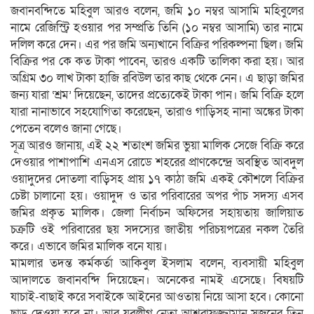
জবানবন্দিতে মহিবুল আরও বলেন, জমি ১০ নম্বর আসামি মহিবুলের
নামে রেজিস্ট্রি হওয়ার পর সম্প্রতি তিনি (১০ নম্বর আসামি) তার নামে
দলিল করে দেন। এর পর জমি অন্যখানে বিক্রির পরিকল্পনা ছিল। জমি
বিক্রির পর কে কত টাকা পাবেন, তারও একটি তালিকা করা হয়। আর
অগ্রিম ৩০ লাখ টাকা হাজি রবিউল তার কাছ থেকে নেন। এ ছাড়া জমির
জন্য যারা ‘শ্রম’ দিয়েছেন, তাদের প্রত্যেকেই টাকা পান। জমি বিক্রি হলে
যারা নানাভাবে সহযোগিতা করেছেন, তারাও গাড়িসহ নানা অঙ্কের টাকা
পেতেন বলেও জানা গেছে।
সূত্র আরও জানায়, এই ২২ শতাংশ জমির ভুয়া মালিক সেজে বিক্রি করে
দেওয়ার পাশাপাশি এনএস রোডে শহরের প্রাণকেন্দ্রে অবস্থিত আবদুল
ওয়াদুদের দোতলা বাড়িসহ প্রায় ১৭ কাঠা জমি একই কৌশলে বিক্রির
চেষ্টা চালানো হয়। ওয়াদুদ ও তার পরিবারের অপর পাঁচ সদস্য এসব
জমির প্রকৃত মালিক। জেলা নির্বাচন অফিসের সহায়তায় জালিয়াত
চক্রটি ওই পরিবারের ছয় সদস্যের জাতীয় পরিচয়পত্রের নকল তৈরি
করে। এভাবে জমির মালিক বনে যায়।
মামলার তদন্ত কর্মকর্তা আকিবুল ইসলাম বলেন, ব্যবসায়ী মহিবুল
আদালতে জবানবন্দি দিয়েছেন। অনেকের নামই এসেছে। বিষয়টি
যাচাই-বাছাই করে সবাইকে আইনের আওতায় নিয়ে আসা হবে। কোনো
ছাড় দেওয়া হবে না। আর যুবলীগ নেতা আশরাফুজ্জামান সুজনের তিন