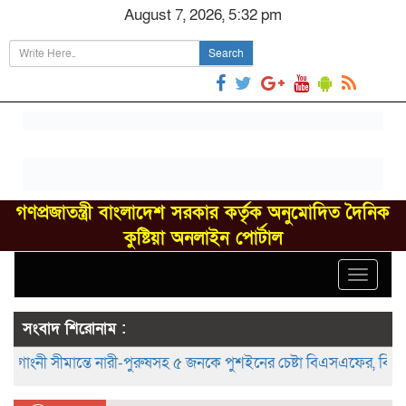
August 7, 2026, 5:32 pm
Search
গণপ্রজাতন্ত্রী বাংলাদেশ সরকার কর্তৃক অনুমোদিত দৈনিক
কুষ্টিয়া অনলাইন পোর্টাল
Toggle
navigat
সংবাদ শিরোনাম :
ী সীমান্তে নারী-পুরুষসহ ৫ জনকে পুশইনের চেষ্টা বিএসএফের, বিজিবির প্রতির