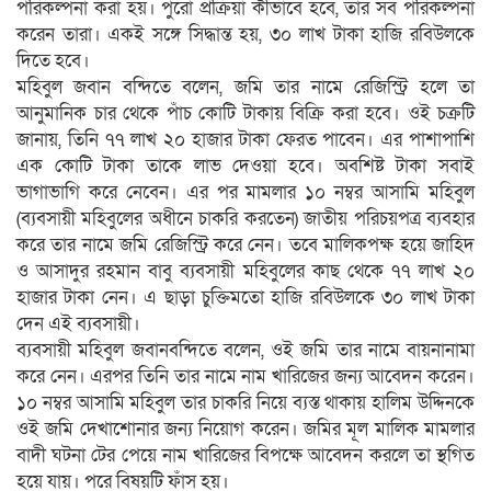
পরিকল্পনা করা হয়। পুরো প্রক্রিয়া কীভাবে হবে, তার সব পরিকল্পনা
করেন তারা। একই সঙ্গে সিদ্ধান্ত হয়, ৩০ লাখ টাকা হাজি রবিউলকে
দিতে হবে।
মহিবুল জবান বন্দিতে বলেন, জমি তার নামে রেজিস্ট্রি হলে তা
আনুমানিক চার থেকে পাঁচ কোটি টাকায় বিক্রি করা হবে। ওই চক্রটি
জানায়, তিনি ৭৭ লাখ ২০ হাজার টাকা ফেরত পাবেন। এর পাশাপাশি
এক কোটি টাকা তাকে লাভ দেওয়া হবে। অবশিষ্ট টাকা সবাই
ভাগাভাগি করে নেবেন। এর পর মামলার ১০ নম্বর আসামি মহিবুল
(ব্যবসায়ী মহিবুলের অধীনে চাকরি করতেন) জাতীয় পরিচয়পত্র ব্যবহার
করে তার নামে জমি রেজিস্ট্রি করে নেন। তবে মালিকপক্ষ হয়ে জাহিদ
ও আসাদুর রহমান বাবু ব্যবসায়ী মহিবুলের কাছ থেকে ৭৭ লাখ ২০
হাজার টাকা নেন। এ ছাড়া চুক্তিমতো হাজি রবিউলকে ৩০ লাখ টাকা
দেন এই ব্যবসায়ী।
ব্যবসায়ী মহিবুল জবানবন্দিতে বলেন, ওই জমি তার নামে বায়নানামা
করে নেন। এরপর তিনি তার নামে নাম খারিজের জন্য আবেদন করেন।
১০ নম্বর আসামি মহিবুল তার চাকরি নিয়ে ব্যস্ত থাকায় হালিম উদ্দিনকে
ওই জমি দেখাশোনার জন্য নিয়োগ করেন। জমির মূল মালিক মামলার
বাদী ঘটনা টের পেয়ে নাম খারিজের বিপক্ষে আবেদন করলে তা স্থগিত
হয়ে যায়। পরে বিষয়টি ফাঁস হয়।