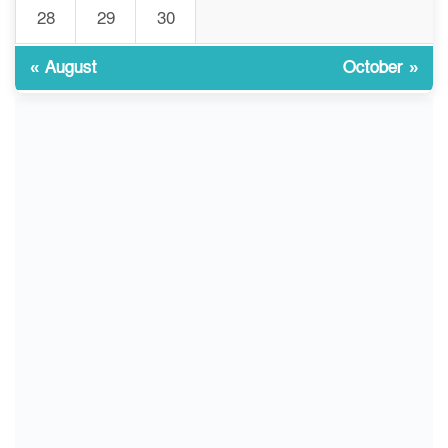
28
29
30
ভোরে ঝিনাইদহ সীমান্তে জটলা
৯
দেখে বিএসএফের রাবার বুলেট,
বাংলাদেশি আহত
« August
October »
চুয়াডাঙ্গা/ প্রথম স্ত্রীকে নিয়ে
১০
মালয়েশিয়ায়, দ্বিতীয় স্ত্রী
বুলডোজার দিয়ে ভাঙলো স্বামীর
বাড়ি