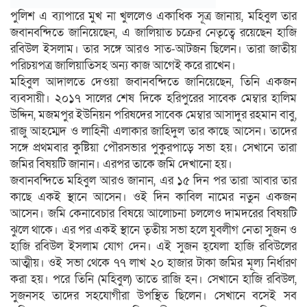
পুলিশ এ ব্যাপারে মুখ না খুললেও একাধিক সূত্র জানায়, মহিবুল তার
জবানবন্দিতে জানিয়েছেন, এ জালিয়াত চক্রের নেতৃত্বে রয়েছেন হাজি
রবিউল ইসলাম। তার সঙ্গে আরও সাত-আটজন ছিলেন। তারা জাতীয়
পরিচয়পত্র জালিয়াতিসহ অন্য কাজ আগেই করে রাখেন।
মহিবুল আদালতে দেওয়া জবানবন্দিতে জানিয়েছেন, তিনি একজন
ব্যবসায়ী। ২০১৭ সালের শেষ দিকে হরিপুরের সাবেক মেম্বার হালিম
উদ্দিন, মজমপুর ইউনিয়ন পরিষদের সাবেক মেম্বার আসাদুর রহমান বাবু,
রাজু আহম্মেদ ও লাহিনী এলাকার জাহিদুল তার কাছে আসেন। তাদের
সঙ্গে প্রথমবার কুষ্টিয়া পৌরসভার পুকুরপাড়ে সভা হয়। সেখানে তারা
জমির বিষয়টি জানান। এরপর তাকে জমি দেখানো হয়।
জবানবন্দিতে মহিবুল আরও জানান, এর ১৫ দিন পর তারা আবার তার
কাছে একই স্থানে আসেন। ওই দিন কাবিল নামের নতুন একজন
আসেন। জমি কেনাবেচার বিষয়ে আলোচনা চললেও দামদরের বিষয়টি
ঝুলে থাকে। এর পর একই স্থানে তৃতীয় সভা হলে যুবলীগ নেতা সুজন ও
হাজি রবিউল ইসলাম যোগ দেন। এই সুজন হ্েযলা হাজি রবিউলের
আত্মীয়। ওই সভা থেকে ৭৭ লাখ ২০ হাজার টাকা জমির মূল্য নির্ধারণ
করা হয়। পরে তিনি (মহিবুল) তাতে রাজি হন। সেখানে হাজি রবিউল,
সুজনসহ তাদের সহযোগীরা উপস্থিত ছিলেন। সেখানে বসেই সব