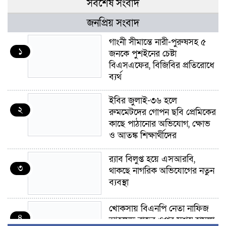
সর্বশেষ সংবাদ
জনপ্রিয় সংবাদ
গাংনী সীমান্তে নারী-পুরুষসহ ৫
১
জনকে পুশইনের চেষ্টা
বিএসএফের, বিজিবির প্রতিরোধে
ব্যর্থ
ইবির জুলাই-৩৬ হলে
২
রুমমেটদের গোপন ছবি প্রেমিকের
কাছে পাঠানোর অভিযোগ, ক্ষোভ
ও আতঙ্ক শিক্ষার্থীদের
র‍্যাব বিলুপ্ত হয়ে এসআরবি,
৩
থাকছে নাগরিক অভিযোগের নতুন
ব্যবস্থা
খোকসায় বিএনপি নেতা নাফিজ
৪
আহমেদ রাজুর ওপর সশস্ত্র হামলা,