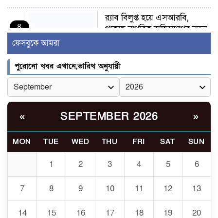
র‍্যাব বিলুপ্ত হয়ে এসআরবি,
৪
থাকছে নাগরিক অভিযোগের নতুন
ব্যবস্থা
ফেসবুকে আমরা
খোকসায় বিএনপি নেতা নাফিজ
পুরোনো খবর এখানে,তারিখ অনুযায়ী
৫
আহমেদ রাজুর ওপর সশস্ত্র হামলা,
গুরুতর আহত
সাঈদীর ছবিতে জুতা
SEPTEMBER 2026
«
»
৬
নিক্ষেপকারীরা ‘জারজ সন্তান’:
আমির হামজা
MON
TUE
WED
THU
FRI
SAT
SUN
ইসলামী বিশ্ববিদ্যালয়র ৪৪
1
2
3
4
5
6
৭
শিক্ষককে ঘিরে দেশব্যাপী গোপন
তৎপরতার অভিযোগ/ তদন্তে
7
8
9
10
11
12
13
গঠিত হলো উচ্চপর্যায়ের কমিটি
14
15
16
17
18
19
20
মাত্র ৯১ টন ভারতীয় মরিচেই