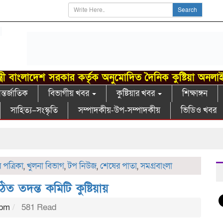
Search
্ত্রী বাংলাদেশ সরকার কর্তৃক অনুমোদিত দৈনিক কুষ্টিয়া অনলা
্তর্জাতিক
বিভাগীয় খবর
কুষ্টিয়ার খবর
শিক্ষাঙ্গন
সাহিত্য–সংস্কৃতি
সম্পাদকীয়-উপ-সম্পাদকীয়
ভিডিও খবর
গাং
পত্রিকা
,
খুলনা বিভাগ
,
টপ নিউজ
,
শেষের পাতা
,
সমগ্রবাংলা
ত তদন্ত কমিটি কুষ্টিয়ায়
 pm
581 Read