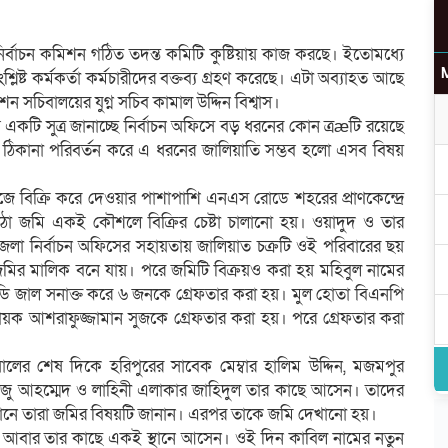
র্বাচন কমিশন গঠিত তদন্ত কমিটি কুষ্টিয়ায় কাজ করছে। ইতোমধ্যে
শ্লিষ্ট কর্মকর্তা কর্মচারীদের বক্তব্য গ্রহণ করেছে। এটা অব্যাহত আছে
 সচিবালয়ের যুগ্ন সচিব কামাল উদ্দিন বিশ্বাস।
উ
কটি সুত্র জানাচ্ছে নির্বাচন অফিসে বড় ধরনের কোন ত্রæটি রয়েছে
ত ঠিকানা পরিবর্তন করে এ ধরনের জালিয়াতি সম্ভব হলো এসব বিষয়
ে বিক্রি করে দেওয়ার পাশাপাশি এনএস রোডে শহরের প্রাণকেন্দ্রে
ঠা জমি একই কৌশলে বিক্রির চেষ্টা চালানো হয়। ওয়াদুদ ও তার
র
েলা নির্বাচন অফিসের সহায়তায় জালিয়াত চক্রটি ওই পরিবারের ছয়
মির মালিক বনে যায়। পরে জমিটি বিক্রয়ও করা হয় মহিবুল নামের
ডি জাল সনাক্ত করে ৬ জনকে গ্রেফতার করা হয়। মুল হোতা বিএনপি
ায়ক আশরাফুজ্জামান সুজকে গ্রেফতার করা হয়। পরে গ্রেফতার করা
ের শেষ দিকে হরিপুরের সাবেক মেম্বার হালিম উদ্দিন, মজমপুর
রাজু আহম্মেদ ও লাহিনী এলাকার জাহিদুল তার কাছে আসেন। তাদের
সেখানে তারা জমির বিষয়টি জানান। এরপর তাকে জমি দেখানো হয়।
 আবার তার কাছে একই স্থানে আসেন। ওই দিন কাবিল নামের নতুন