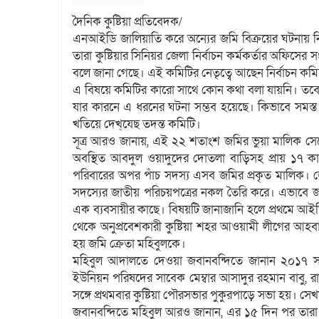
দৈনিক কুষ্টিয়া প্রতিবেদক/
এনআইডি জালিয়াতি করে অন্যের জমি বিক্রয়ের ঘটনায় নি
তারা কুষ্টিয়ার সিনিয়র জেলা নির্বাচন কর্মকর্তার অফিসের সং
বলে জানা গেছে। এই কমিটির নেতৃত্বে আছেন নির্বাচন কমিশন
এ বিষয়ে কমিটির কারো সাথে কোন কথা বলা যায়নি। তবে এ
যার কারনে এ ধরনের ঘটনা সম্ভব হয়েছে। কিভাবে সমস্
খতিয়ে দেখ্েযছ তদন্ত কমিটি।
সূত্র আরও জানায়, এই ২২ শতাংশ জমির ভুয়া মালিক সেজ
অবস্থিত আবদুল ওয়াদুদের দোতলা বাড়িসহ প্রায় ১৭ কা
পরিবারের অপর পাঁচ সদস্য এসব জমির প্রকৃত মালিক। জ
সদস্যের জাতীয় পরিচয়পত্রের নকল তৈরি করে। এভাবে জ
এক ব্যবসায়ীর কাছে। বিষয়টি জানাজানি হলে প্রথমে আই
থেকে অনুপ্রবেশকারী কুষ্টিয়া শহর আওয়ামী লীগের আহব
হয় জমি ক্রেতা মহিবুলকে।
মহিবুল আদালতে দেওয়া জবানবন্দিতে জানান ২০১৭ সাল
ইউনিয়ন পরিষদের সাবেক মেম্বার আসাদুর রহমান বাবু, 
সঙ্গে প্রথমবার কুষ্টিয়া পৌরসভার পুকুরপাড়ে সভা হয়। 
জবানবন্দিতে মহিবুল আরও জানান, এর ১৫ দিন পর তারা