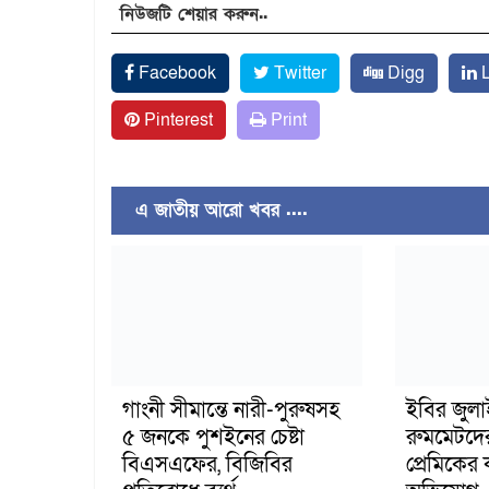
নিউজটি শেয়ার করুন..
Facebook
Twitter
Digg
L
Pinterest
Print
এ জাতীয় আরো খবর ....
গাংনী সীমান্তে নারী-পুরুষসহ
ইবির জুল
৫ জনকে পুশইনের চেষ্টা
রুমমেটদে
বিএসএফের, বিজিবির
প্রেমিকের