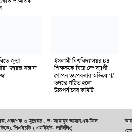
ক্ষোভ ও আতঙ্ক
র
বিতে জুতা
ইসলামী বিশ্ববিদ্যালয়র ৪৪
ীরা ‘জারজ সন্তান’:
শিক্ষককে ঘিরে দেশব্যাপী
জা
গোপন তৎপরতার অভিযোগ/
তদন্তে গঠিত হলো
উচ্চপর্যায়ের কমিটি
াদক,
প্রকাশক
ও
মুদ্রাকর
: ড. আমানুর আমান,
এম.ফিল
কার্
কে), পিএইচডি ( এনবিইউ- দার্জিলিং)
মো