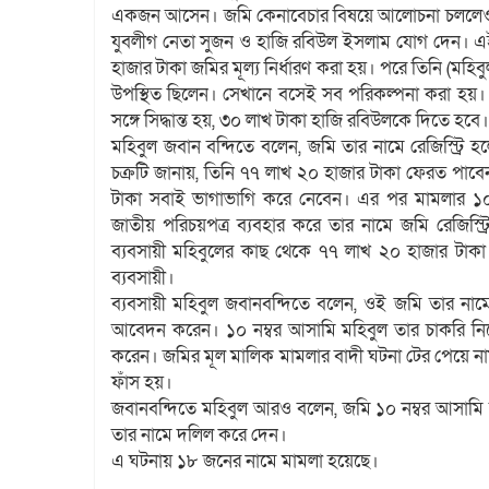
একজন আসেন। জমি কেনাবেচার বিষয়ে আলোচনা চললেও দা
যুবলীগ নেতা সুজন ও হাজি রবিউল ইসলাম যোগ দেন। এই
হাজার টাকা জমির মূল্য নির্ধারণ করা হয়। পরে তিনি (মহ
উপস্থিত ছিলেন। সেখানে বসেই সব পরিকল্পনা করা হয়। 
সঙ্গে সিদ্ধান্ত হয়, ৩০ লাখ টাকা হাজি রবিউলকে দিতে হবে।
মহিবুল জবান বন্দিতে বলেন, জমি তার নামে রেজিস্ট্রি 
চক্রটি জানায়, তিনি ৭৭ লাখ ২০ হাজার টাকা ফেরত পা
টাকা সবাই ভাগাভাগি করে নেবেন। এর পর মামলার ১০ ন
জাতীয় পরিচয়পত্র ব্যবহার করে তার নামে জমি রেজিস্
ব্যবসায়ী মহিবুলের কাছ থেকে ৭৭ লাখ ২০ হাজার টাক
ব্যবসায়ী।
ব্যবসায়ী মহিবুল জবানবন্দিতে বলেন, ওই জমি তার না
আবেদন করেন। ১০ নম্বর আসামি মহিবুল তার চাকরি নিয়
করেন। জমির মূল মালিক মামলার বাদী ঘটনা টের পেয়ে না
ফাঁস হয়।
জবানবন্দিতে মহিবুল আরও বলেন, জমি ১০ নম্বর আসামি মহি
তার নামে দলিল করে দেন।
এ ঘটনায় ১৮ জনের নামে মামলা হয়েছে।