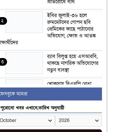
প্রতিরোধে ব্যর্থ
ইবির জুলাই-৩৬ হলে
২
রুমমেটদের গোপন ছবি
প্রেমিকের কাছে পাঠানোর
অভিযোগ, ক্ষোভ ও আতঙ্ক
িক্ষার্থীদের
র‍্যাব বিলুপ্ত হয়ে এসআরবি,
৩
থাকছে নাগরিক অভিযোগের
নতুন ব্যবস্থা
খোকসায় বিএনপি নেতা
৪
নাফিজ আহমেদ রাজুর ওপর
ফেসবুকে আমরা
সশস্ত্র হামলা, গুরুতর আহত
পুরোনো খবর এখানে,তারিখ অনুযায়ী
সাঈদীর ছবিতে জুতা
৫
নিক্ষেপকারীরা ‘জারজ
সন্তান’: আমির হামজা