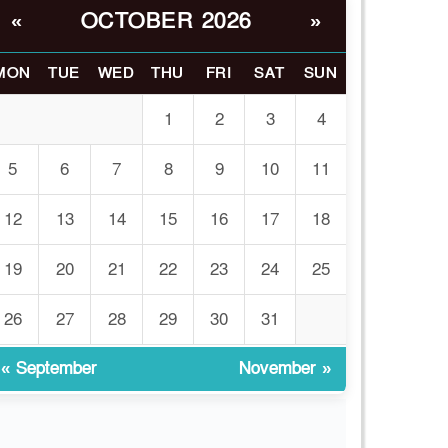
OCTOBER 2026
«
»
ইসলামী বিশ্ববিদ্যালয়র ৪৪
৬
শিক্ষককে ঘিরে দেশব্যাপী
গোপন তৎপরতার অভিযোগ/
MON
TUE
WED
THU
FRI
SAT
SUN
তদন্তে গঠিত হলো
চ্চপর্যায়ের কমিটি
1
2
3
4
মাত্র ৯১ টন ভারতীয় মরিচেই
5
6
7
8
9
10
11
৭
ভেঙে পড়ল বাজার/৪০০
টাকা কেজি দাম কে ধরে
12
13
14
15
16
17
18
েখেছিল?
19
20
21
22
23
24
25
জুলাই আন্দোলন ছিল
৮
সম্মিলিত, লক্ষ্য হওয়া উচিত
26
27
28
29
30
31
ঐক্য ও রাষ্ট্রগঠন
« September
November »
ভোরে ঝিনাইদহ সীমান্তে
৯
জটলা দেখে বিএসএফের
রাবার বুলেট, বাংলাদেশি
আহত