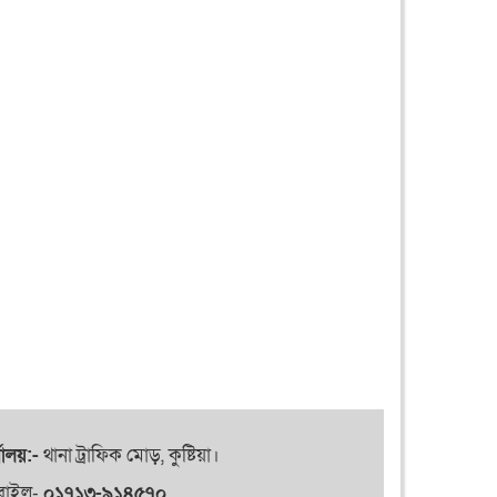
যালয়:-
থানা ট্রাফিক মোড়, কুষ্টিয়া।
বাইল-
০১৭১৩-৯১৪৫৭০
,