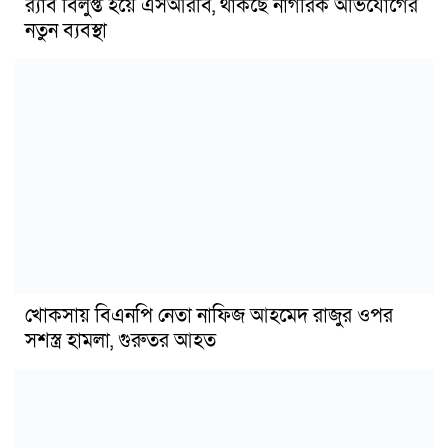
র‍্যাব বিলুপ্ত হয়ে এসআরবি, থাকছে নাগরিক অভিযোগের
নতুন ব্যবস্থা
খোকসায় বিএনপি নেতা নাফিজ আহমেদ রাজুর ওপর
সশস্ত্র হামলা, গুরুতর আহত