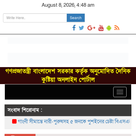
August 8, 2026, 4:48 am
Search
গণপ্রজাতন্ত্রী বাংলাদেশ সরকার কর্তৃক অনুমোদিত দৈনিক
কুষ্টিয়া অনলাইন পোর্টাল
Toggle
navigat
সংবাদ শিরোনাম :
গাংনী সীমান্তে নারী-পুরুষসহ ৫ জনকে পুশইনের চেষ্টা বিএসএফের, বিজিব