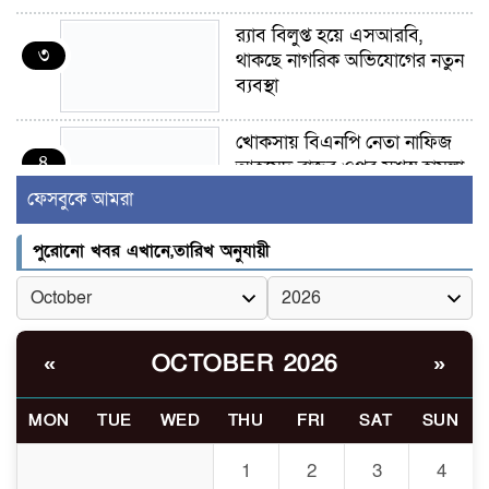
র‍্যাব বিলুপ্ত হয়ে এসআরবি,
৩
থাকছে নাগরিক অভিযোগের নতুন
ব্যবস্থা
খোকসায় বিএনপি নেতা নাফিজ
৪
আহমেদ রাজুর ওপর সশস্ত্র হামলা,
গুরুতর আহত
ফেসবুকে আমরা
সাঈদীর ছবিতে জুতা
পুরোনো খবর এখানে,তারিখ অনুযায়ী
৫
নিক্ষেপকারীরা ‘জারজ সন্তান’:
আমির হামজা
ইসলামী বিশ্ববিদ্যালয়র ৪৪
OCTOBER 2026
«
»
৬
শিক্ষককে ঘিরে দেশব্যাপী গোপন
তৎপরতার অভিযোগ/ তদন্তে
MON
TUE
WED
THU
FRI
SAT
SUN
গঠিত হলো উচ্চপর্যায়ের কমিটি
1
2
3
4
মাত্র ৯১ টন ভারতীয় মরিচেই