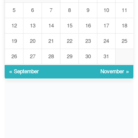
৭
ভেঙে পড়ল বাজার/৪০০ টাকা
5
6
7
8
9
10
11
কেজি দাম কে ধরে রেখেছিল?
12
13
14
15
16
17
18
জুলাই আন্দোলন ছিল সম্মিলিত,
৮
লক্ষ্য হওয়া উচিত ঐক্য ও
19
20
21
22
23
24
25
রাষ্ট্রগঠন
26
27
28
29
30
31
ভোরে ঝিনাইদহ সীমান্তে জটলা
৯
দেখে বিএসএফের রাবার বুলেট,
বাংলাদেশি আহত
« September
November »
চুয়াডাঙ্গা/ প্রথম স্ত্রীকে নিয়ে
১০
মালয়েশিয়ায়, দ্বিতীয় স্ত্রী
বুলডোজার দিয়ে ভাঙলো স্বামীর
বাড়ি