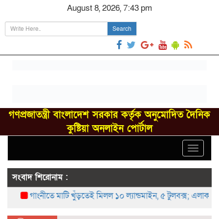
August 8, 2026, 7:43 pm
Search
গণপ্রজাতন্ত্রী বাংলাদেশ সরকার কর্তৃক অনুমোদিত দৈনিক
কুষ্টিয়া অনলাইন পোর্টাল
Toggle
navigat
সংবাদ শিরোনাম :
গাংনীতে মাটি খুঁড়তেই মিলল ১০ ল্যান্ডমাইন, ৫ টুলবক্স; এলাকায় চাঞ্চল