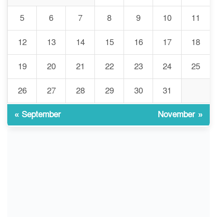
শিক্ষককে ঘিরে দেশব্যাপী গোপন
তৎপরতার অভিযোগ/ তদন্তে
5
6
7
8
9
10
11
গঠিত হলো উচ্চপর্যায়ের কমিটি
12
13
14
15
16
17
18
মাত্র ৯১ টন ভারতীয় মরিচেই
৮
ভেঙে পড়ল বাজার/৪০০ টাকা
19
20
21
22
23
24
25
কেজি দাম কে ধরে রেখেছিল?
26
27
28
29
30
31
জুলাই আন্দোলন ছিল সম্মিলিত,
৯
লক্ষ্য হওয়া উচিত ঐক্য ও
রাষ্ট্রগঠন
« September
November »
ভোরে ঝিনাইদহ সীমান্তে জটলা
১০
দেখে বিএসএফের রাবার বুলেট,
বাংলাদেশি আহত