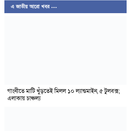
এ জাতীয় আরো খবর ....
গাংনীতে মাটি খুঁড়তেই মিলল ১০ ল্যান্ডমাইন, ৫ টুলবক্স;
এলাকায় চাঞ্চল্য