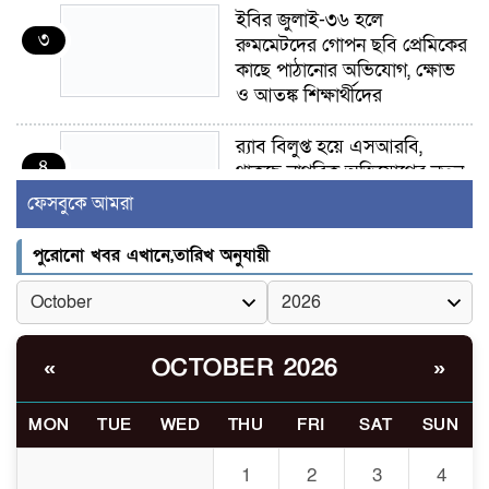
ইবির জুলাই-৩৬ হলে
৩
রুমমেটদের গোপন ছবি প্রেমিকের
কাছে পাঠানোর অভিযোগ, ক্ষোভ
ও আতঙ্ক শিক্ষার্থীদের
র‍্যাব বিলুপ্ত হয়ে এসআরবি,
৪
থাকছে নাগরিক অভিযোগের নতুন
ব্যবস্থা
ফেসবুকে আমরা
খোকসায় বিএনপি নেতা নাফিজ
পুরোনো খবর এখানে,তারিখ অনুযায়ী
৫
আহমেদ রাজুর ওপর সশস্ত্র হামলা,
গুরুতর আহত
সাঈদীর ছবিতে জুতা
OCTOBER 2026
«
»
৬
নিক্ষেপকারীরা ‘জারজ সন্তান’:
আমির হামজা
MON
TUE
WED
THU
FRI
SAT
SUN
ইসলামী বিশ্ববিদ্যালয়র ৪৪
1
2
3
4
৭