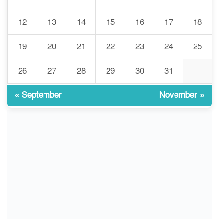
গঠিত হলো উচ্চপর্যায়ের কমিটি
12
13
14
15
16
17
18
মাত্র ৯১ টন ভারতীয় মরিচেই
৮
ভেঙে পড়ল বাজার/৪০০ টাকা
19
20
21
22
23
24
25
কেজি দাম কে ধরে রেখেছিল?
26
27
28
29
30
31
জুলাই আন্দোলন ছিল সম্মিলিত,
৯
লক্ষ্য হওয়া উচিত ঐক্য ও
রাষ্ট্রগঠন
« September
November »
ভোরে ঝিনাইদহ সীমান্তে জটলা
১০
দেখে বিএসএফের রাবার বুলেট,
বাংলাদেশি আহত