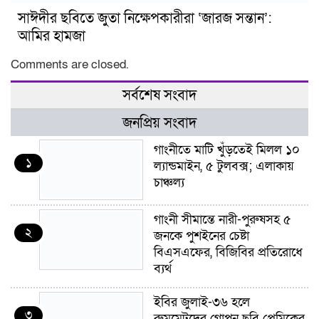
সাঈদীর ছবিতে জুতা নিক্ষেপকারীরা ‘জারজ সন্তান’:
আমির হামজা
Comments are closed.
সর্বশেষ সংবাদ
জনপ্রিয় সংবাদ
গাংনীতে মাটি খুঁড়তেই মিলল ১০
১
ল্যান্ডমাইন, ৫ টুলবক্স; এলাকায়
চাঞ্চল্য
গাংনী সীমান্তে নারী-পুরুষসহ ৫
২
জনকে পুশইনের চেষ্টা
বিএসএফের, বিজিবির প্রতিরোধে
ব্যর্থ
ইবির জুলাই-৩৬ হলে
৩
রুমমেটদের গোপন ছবি প্রেমিকের