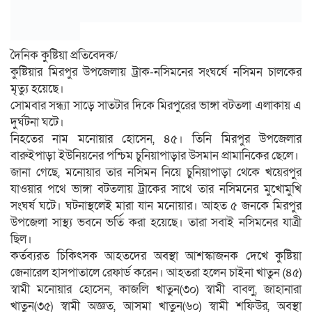
দৈনিক কুষ্টিয়া প্রতিবেদক/
কুষ্টিয়ার মিরপুর উপজেলায় ট্রাক-নসিমনের সংঘর্ষে নসিমন চালকের
মৃত্যু হয়েছে।
সোমবার সন্ধ্যা সাড়ে সাতটার দিকে মিরপুরের ভাঙ্গা বটতলা এলাকায় এ
দুর্ঘটনা ঘটে।
নিহতের নাম মনোয়ার হোসেন, ৪৫। তিনি মিরপুর উপজেলার
বারুইপাড়া ইউনিয়নের পশ্চিম চুনিয়াপাড়ার উসমান প্রামানিকের ছেলে।
জানা গেছে, মনোয়ার তার নসিমন নিয়ে চুনিয়াপাড়া থেকে খয়েরপুর
যাওয়ার পথে ভাঙ্গা বটতলায় ট্রাকের সাথে তার নসিমনের মুখোমুখি
সংঘর্ষ ঘটে। ঘটনাস্থলেই মারা যান মনোয়ার। আহত ৫ জনকে মিরপুর
উপজেলা সাস্থ্য ভবনে ভর্তি করা হয়েছে। তারা সবাই নসিমনের যাত্রী
ছিল।
কর্তব্যরত চিকিৎসক আহতদের অবস্থা আশস্কাজনক দেখে কুষ্টিয়া
জেনারেল হাসপাতালে রেফার্ড করেন। আহতরা হলেন চাইনা খাতুন (৪৫)
স্বামী মনোয়ার হোসেন, কাজলি খাতুন(৩০) স্বামী বাবলু, জাহানারা
খাতুন(৩৫) স্বামী অজ্ঞত, আসমা খাতুন(৬০) স্বামী শফিউর, অবস্থা