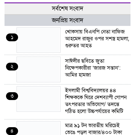
সর্বশেষ সংবাদ
জনপ্রিয় সংবাদ
খোকসায় বিএনপি নেতা নাফিজ
১
আহমেদ রাজুর ওপর সশস্ত্র হামলা,
গুরুতর আহত
সাঈদীর ছবিতে জুতা
২
নিক্ষেপকারীরা ‘জারজ সন্তান’:
আমির হামজা
ইসলামী বিশ্ববিদ্যালয়র ৪৪
৩
শিক্ষককে ঘিরে দেশব্যাপী গোপন
তৎপরতার অভিযোগ/ তদন্তে
গঠিত হলো উচ্চপর্যায়ের কমিটি
মাত্র ৯১ টন ভারতীয় মরিচেই
৪
ভেঙে পড়ল বাজার/৪০০ টাকা