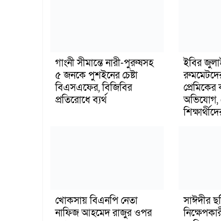
গাংনী সীমান্তে নারী-পুরুষসহ
ইবির জুল
৫ জনকে পুশইনের চেষ্টা
রুমমেটদে
বিএসএফের, বিজিবির
প্রেমিকের
প্রতিরোধে ব্যর্থ
অভিযোগ, 
শিক্ষার্থীদে
খোকসায় বিএনপি নেতা
সাঈদীর ছ
নাফিজ আহমেদ রাজুর ওপর
নিক্ষেপকার