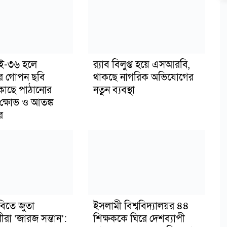
াই-৩৬ হলে
র‍্যাব বিলুপ্ত হয়ে এসআরবি,
র গোপন ছবি
থাকছে নাগরিক অভিযোগের
 কাছে পাঠানোর
নতুন ব্যবস্থা
ক্ষোভ ও আতঙ্ক
র
বিতে জুতা
ইসলামী বিশ্ববিদ্যালয়র ৪৪
ীরা ‘জারজ সন্তান’:
শিক্ষককে ঘিরে দেশব্যাপী