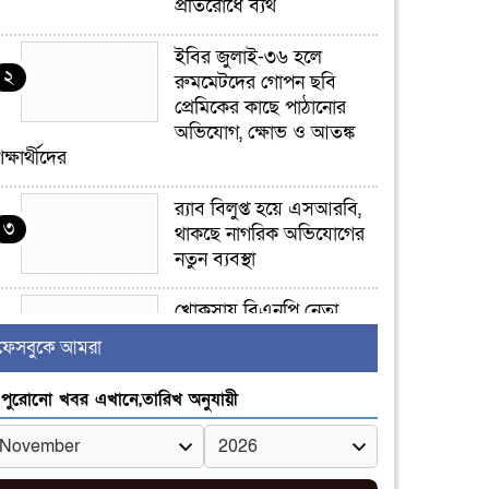
প্রতিরোধে ব্যর্থ
ইবির জুলাই-৩৬ হলে
২
রুমমেটদের গোপন ছবি
প্রেমিকের কাছে পাঠানোর
অভিযোগ, ক্ষোভ ও আতঙ্ক
িক্ষার্থীদের
র‍্যাব বিলুপ্ত হয়ে এসআরবি,
৩
থাকছে নাগরিক অভিযোগের
নতুন ব্যবস্থা
খোকসায় বিএনপি নেতা
৪
নাফিজ আহমেদ রাজুর ওপর
ফেসবুকে আমরা
সশস্ত্র হামলা, গুরুতর আহত
পুরোনো খবর এখানে,তারিখ অনুযায়ী
সাঈদীর ছবিতে জুতা
৫
নিক্ষেপকারীরা ‘জারজ
সন্তান’: আমির হামজা