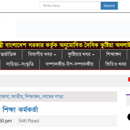
Search
্ত্রী বাংলাদেশ সরকার কর্তৃক অনুমোদিত দৈনিক কুষ্টিয়া অনলা
্তর্জাতিক
বিভাগীয় খবর
কুষ্টিয়ার খবর
শিক্ষাঙ্গন
সাহিত্য–সংস্কৃতি
সম্পাদকীয়-উপ-সম্পাদকীয়
ভিডিও খবর
গা
োকসা
,
জাতীয়
,
শিক্ষাঙ্গন
,
শেষের পাতা
শিক্ষা কর্মকর্তা
:50 pm
546 Read