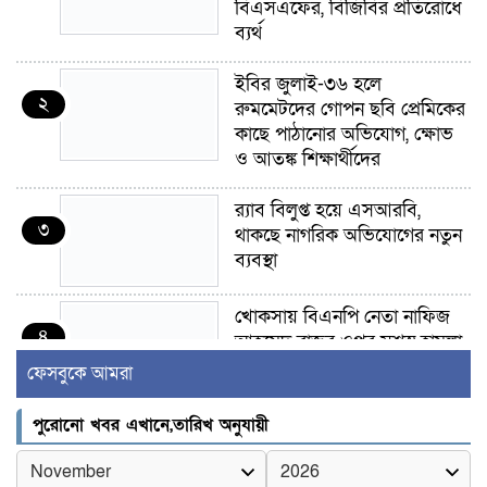
বিএসএফের, বিজিবির প্রতিরোধে
ব্যর্থ
ইবির জুলাই-৩৬ হলে
২
রুমমেটদের গোপন ছবি প্রেমিকের
কাছে পাঠানোর অভিযোগ, ক্ষোভ
ও আতঙ্ক শিক্ষার্থীদের
র‍্যাব বিলুপ্ত হয়ে এসআরবি,
৩
থাকছে নাগরিক অভিযোগের নতুন
ব্যবস্থা
খোকসায় বিএনপি নেতা নাফিজ
৪
আহমেদ রাজুর ওপর সশস্ত্র হামলা,
গুরুতর আহত
ফেসবুকে আমরা
সাঈদীর ছবিতে জুতা
পুরোনো খবর এখানে,তারিখ অনুযায়ী
৫
নিক্ষেপকারীরা ‘জারজ সন্তান’:
আমির হামজা