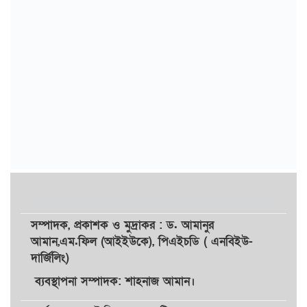
সম্পাদক,
প্রকাশক
ও
মুদ্রাকর
: ড. আমানুর
আমান,
এম.ফিল (আইইউকে), পিএইচডি ( এনবিইউ-
দার্জিলিং)
ব্যবস্থাপনা সম্পাদক: শাহনাজ আমান।