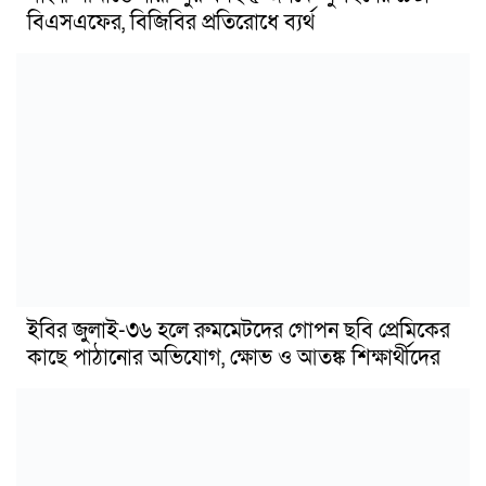
বিএসএফের, বিজিবির প্রতিরোধে ব্যর্থ
ইবির জুলাই-৩৬ হলে রুমমেটদের গোপন ছবি প্রেমিকের
কাছে পাঠানোর অভিযোগ, ক্ষোভ ও আতঙ্ক শিক্ষার্থীদের