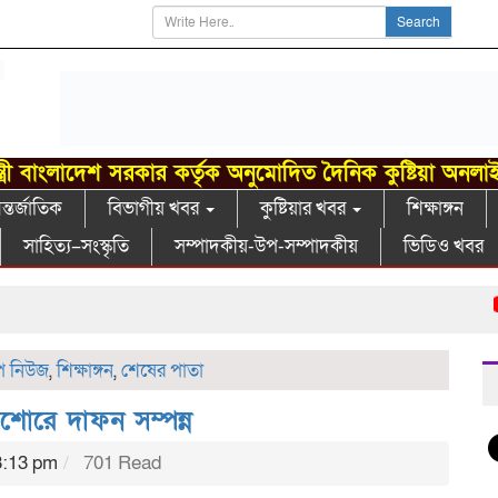
Search
্ত্রী বাংলাদেশ সরকার কর্তৃক অনুমোদিত দৈনিক কুষ্টিয়া অনলা
্তর্জাতিক
বিভাগীয় খবর
কুষ্টিয়ার খবর
শিক্ষাঙ্গন
সাহিত্য–সংস্কৃতি
সম্পাদকীয়-উপ-সম্পাদকীয়
ভিডিও খবর
খো
প নিউজ
,
শিক্ষাঙ্গন
,
শেষের পাতা
যশোরে দাফন সম্পন্ন
3:13 pm
701 Read