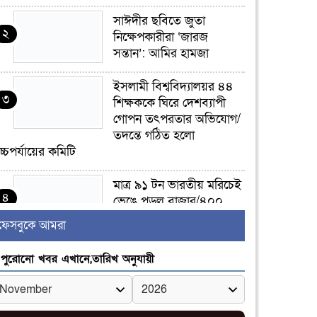
সাঈদীর ছবিতে জুতা
২
নিক্ষেপকারীরা ‘জারজ
সন্তান’: আমির হামজা
ইসলামী বিশ্ববিদ্যালয়র ৪৪
৩
শিক্ষককে ঘিরে দেশব্যাপী
গোপন তৎপরতার অভিযোগ/
তদন্তে গঠিত হলো
চ্চপর্যায়ের কমিটি
মাত্র ৯১ টন ভারতীয় মরিচেই
৪
ভেঙে পড়ল বাজার/৪০০
টাকা কেজি দাম কে ধরে
ফেসবুকে আমরা
েখেছিল?
পুরোনো খবর এখানে,তারিখ অনুযায়ী
জুলাই আন্দোলন ছিল
৫
সম্মিলিত, লক্ষ্য হওয়া উচিত
ঐক্য ও রাষ্ট্রগঠন