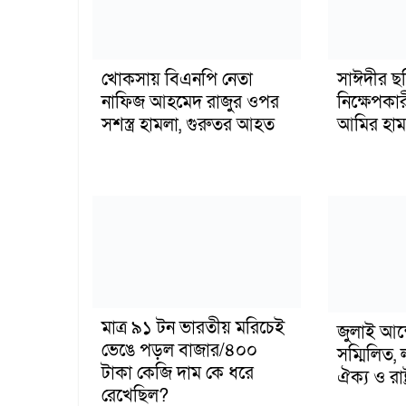
খোকসায় বিএনপি নেতা
সাঈদীর ছ
নাফিজ আহমেদ রাজুর ওপর
নিক্ষেপকার
সশস্ত্র হামলা, গুরুতর আহত
আমির হাম
মাত্র ৯১ টন ভারতীয় মরিচেই
জুলাই আন
ভেঙে পড়ল বাজার/৪০০
সম্মিলিত, 
টাকা কেজি দাম কে ধরে
ঐক্য ও রাষ্
রেখেছিল?