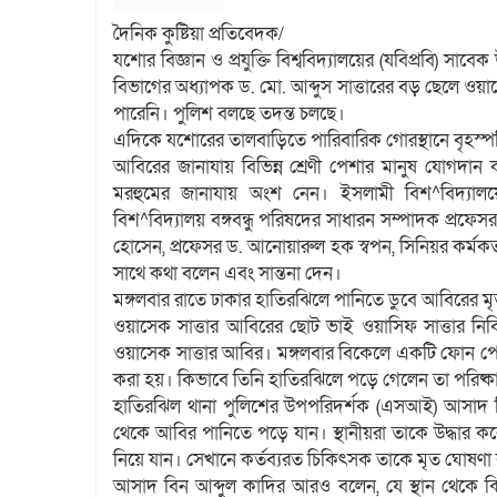
দৈনিক কুষ্টিয়া প্রতিবেদক/
যশোর বিজ্ঞান ও প্রযুক্তি বিশ্ববিদ্যালয়ের (যবিপ্রবি) স
বিভাগের অধ্যাপক ড. মো. আব্দুস সাত্তারের বড় ছেলে ওয়া
পারেনি। পুলিশ বলছে তদন্ত চলছে।
এদিকে যশোরের তালবাড়িতে পারিবারিক গোরস্থানে বৃহস্পতি
আবিরের জানাযায় বিভিন্ন শ্রেণী পেশার মানুষ যোগদ
মরহুমের জানাযায় অংশ নেন। ইসলামী বিশ^বিদ্যালয়ে
বিশ^বিদ্যালয় বঙ্গবন্ধু পরিষদের সাধারন সম্পাদক প্রফ
হোসেন, প্রফেসর ড. আনোয়ারুল হক স্বপন, সিনিয়র কর্ম
সাথে কথা বলেন এবং সান্তনা দেন।
মঙ্গলবার রাতে ঢাকার হাতিরঝিলে পানিতে ডুবে আবিরের মৃত
ওয়াসেক সাত্তার আবিরের ছোট ভাই ওয়াসিফ সাত্তার নিব
ওয়াসেক সাত্তার আবির। মঙ্গলবার বিকেলে একটি ফোন পে
করা হয়। কিভাবে তিনি হাতিরঝিলে পড়ে গেলেন তা পরিষ্ক
হাতিরঝিল থানা পুলিশের উপপরিদর্শক (এসআই) আসাদ বিন 
থেকে আবির পানিতে পড়ে যান। স্থানীয়রা তাকে উদ্ধার ক
নিয়ে যান। সেখানে কর্তব্যরত চিকিৎসক তাকে মৃত ঘোষণা
আসাদ বিন আব্দুল কাদির আরও বলেন, যে স্থান থেকে ঝ