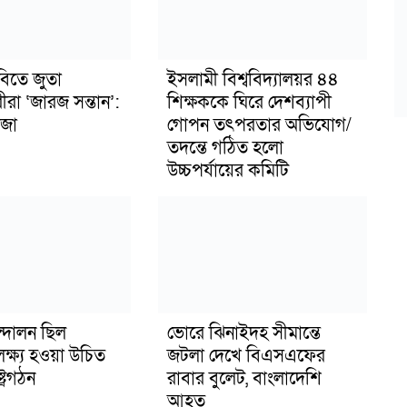
বিতে জুতা
ইসলামী বিশ্ববিদ্যালয়র ৪৪
ীরা ‘জারজ সন্তান’:
শিক্ষককে ঘিরে দেশব্যাপী
জা
গোপন তৎপরতার অভিযোগ/
তদন্তে গঠিত হলো
উচ্চপর্যায়ের কমিটি
্দোলন ছিল
ভোরে ঝিনাইদহ সীমান্তে
লক্ষ্য হওয়া উচিত
জটলা দেখে বিএসএফের
ট্রগঠন
রাবার বুলেট, বাংলাদেশি
আহত