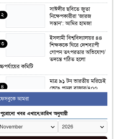
সাঈদীর ছবিতে জুতা
২
নিক্ষেপকারীরা ‘জারজ
সন্তান’: আমির হামজা
ইসলামী বিশ্ববিদ্যালয়র ৪৪
৩
শিক্ষককে ঘিরে দেশব্যাপী
গোপন তৎপরতার অভিযোগ/
তদন্তে গঠিত হলো
চ্চপর্যায়ের কমিটি
মাত্র ৯১ টন ভারতীয় মরিচেই
৪
ভেঙে পড়ল বাজার/৪০০
টাকা কেজি দাম কে ধরে
ফেসবুকে আমরা
েখেছিল?
পুরোনো খবর এখানে,তারিখ অনুযায়ী
জুলাই আন্দোলন ছিল
৫
সম্মিলিত, লক্ষ্য হওয়া উচিত
ঐক্য ও রাষ্ট্রগঠন