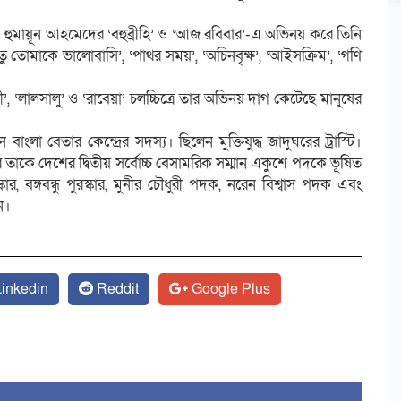
 হুমায়ূন আহমেদের ‘বহুব্রীহি’ ও ‘আজ রবিবার’-এ অভিনয় করে তিনি
 তোমাকে ভালোবাসি’, ‘পাথর সময়’, ‘অচিনবৃক্ষ’, ‘আইসক্রিম’, ‘গণি
 ‘লালসালু’ ও ‘রাবেয়া’ চলচ্চিত্রে তার অভিনয় দাগ কেটেছে মানুষের
াংলা বেতার কেন্দ্রের সদস্য। ছিলেন মুক্তিযুদ্ধ জাদুঘরের ট্রাস্টি।
কে দেশের দ্বিতীয় সর্বোচ্চ বেসামরিক সম্মান একুশে পদকে ভূষিত
, বঙ্গবন্ধু পুরস্কার, মুনীর চৌধুরী পদক, নরেন বিশ্বাস পদক এবং
ন।
inkedin
Reddit
Google Plus