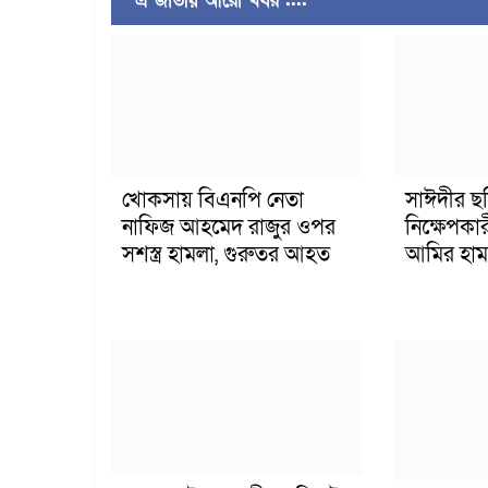
এ জাতীয় আরো খবর ....
খোকসায় বিএনপি নেতা
সাঈদীর ছ
নাফিজ আহমেদ রাজুর ওপর
নিক্ষেপকার
সশস্ত্র হামলা, গুরুতর আহত
আমির হাম