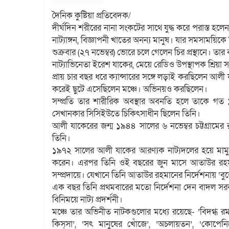
দৈনিক কুষ্টিয়া প্রতিবেদক/
দীর্ঘদিন শরীরের নানা সংকটের সাথে যুদ্ধ করে পরাস্ত হলেন
নাট্যাঙ্গন, বিজ্ঞাপনী খাতের অনন্য মানুষ। যার সমসাময়িক
শুক্রবার (২৭ নভেম্বর) ভোরে চলে গেলেন চির প্রস্থানে। তা
নাট্যাভিনেতা ইরেশ যাকের, মেয়ে রেডিও উপস্থাপক শ্রিয়া 
প্রায় চার বছর ধরে ক্যান্সারের সঙ্গে লড়াই করছিলেন আ
করেই ছুটে এসেছিলেন মঞ্চে। অভিনয়ও করছিলেন।
সম্প্রতি তার শারীরিক অবস্থার অবনতি হলে তাকে গত 
সেখানকার সিসিইউতে চিকিৎসাধীন ছিলেন তিনি।
আলী যাকেরের জন্ম ১৯৪৪ সালের ৬ নভেম্বর চট্টগ্রামের
তিনি।
১৯৭২ সালের আলী যাকের আরণ্যক নাট্যদলের হয়ে মামুনু
করেন। এরপর তিনি ওই বছরের জুন মাসে আতাউর রহমান
সম্প্রদায়ে। যেখানে তিনি আতাউর রহমানের নির্দেশনায় ‘ব
এক বছর তিনি প্রথমবারের মতো নির্দেশনা দেন বাদল সরক
বিনিময়ে নাট্য প্রদর্শনী।
মঞ্চে তার অভিনীত নাটকগুলোর মধ্যে রয়েছে- ‘বিদগ্ধ রমণ
কিস্‌সা’, ‘সৎ মানুষের খোঁজে’, ‘অচলায়তন’, ‘কোপেনিক