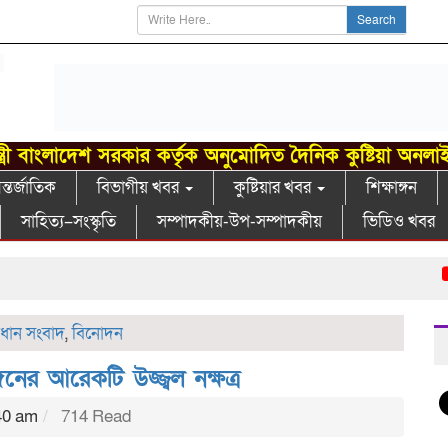
Search
্ত্রী বাংলাদেশ সরকার কর্তৃক অনুমোদিত দৈনিক কুষ্টিয়া অনলা
্তর্জাতিক
বিভাগীয় খবর
কুষ্টিয়ার খবর
শিক্ষাঙ্গন
সাহিত্য–সংস্কৃতি
সম্পাদকীয়-উপ-সম্পাদকীয়
ভিডিও খবর
খোক
্রধান সংবাদ
,
বিনোদন
নের আরেকটি উজ্জ্বল নক্ষত্র
40 am
714 Read