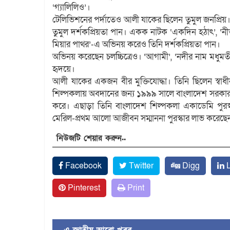
‘গ্যালিলিও’।
টেলিভিশনের পর্দাতেও আলী যাকের ছিলেন তুমুল জনপ্রিয়।
তুমুল দর্শকপ্রিয়তা পান। একক নাটক ‘একদিন হঠাৎ’, ‘নীতু
মিয়ার পাথর’-এ অভিনয় করেও তিনি দর্শকপ্রিয়তা পান।
অভিনয় করেছেন চলচ্চিত্রেও। ‘আগামী’, ‘নদীর নাম মধুমতী’,
হৃদয়ে।
আলী যাকের একজন বীর মুক্তিযোদ্ধা। তিনি ছিলেন স্বাধীন ব
শিল্পকলায় অবদানের জন্য ১৯৯৯ সালে বাংলাদেশ সরকার তা
করে। এছাড়া তিনি বাংলাদেশ শিল্পকলা একাডেমি পুরস্কার
মেরিল-প্রথম আলো আজীবন সম্মাননা পুরস্কার লাভ করেছে
নিউজটি শেয়ার করুন..
Facebook
Twitter
Digg
L
Pinterest
Print