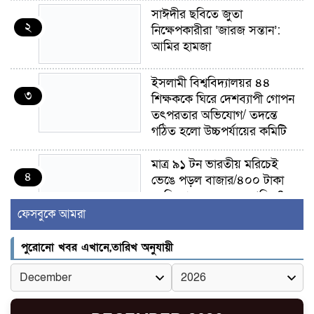
সাঈদীর ছবিতে জুতা
২
নিক্ষেপকারীরা ‘জারজ সন্তান’:
আমির হামজা
ইসলামী বিশ্ববিদ্যালয়র ৪৪
৩
শিক্ষককে ঘিরে দেশব্যাপী গোপন
তৎপরতার অভিযোগ/ তদন্তে
গঠিত হলো উচ্চপর্যায়ের কমিটি
মাত্র ৯১ টন ভারতীয় মরিচেই
৪
ভেঙে পড়ল বাজার/৪০০ টাকা
কেজি দাম কে ধরে রেখেছিল?
ফেসবুকে আমরা
জুলাই আন্দোলন ছিল সম্মিলিত,
৫
লক্ষ্য হওয়া উচিত ঐক্য ও
পুরোনো খবর এখানে,তারিখ অনুযায়ী
রাষ্ট্রগঠন
ভোরে ঝিনাইদহ সীমান্তে জটলা
৬