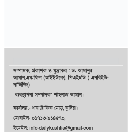
সম্পাদক,
প্রকাশক
ও
মুদ্রাকর
: ড. আমানুর
আমান,
এম.ফিল (আইইউকে), পিএইচডি ( এনবিইউ-
দার্জিলিং)
ব্যবস্থাপনা সম্পাদক: শাহনাজ আমান।
কার্যালয়:-
থানা ট্রাফিক মোড়, কুষ্টিয়া।
মোবাইল-
০১৭১৩-৯১৪৫৭০
,
ইমেইল:
info.dailykushtia@gmail.com