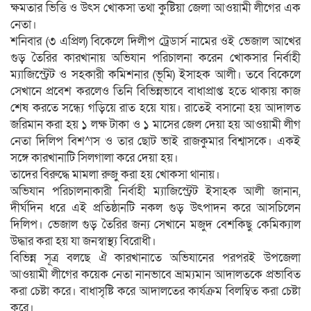
ক্ষমতার ভিত্তি ও উৎস খোকসা তথা কুষ্টিয়া জেলা আওয়ামী লীগের এক
নেতা।
শনিবার (৩ এপ্রিল) বিকেলে দিলীপ ট্রেডার্স নামের ওই ভেজাল আখের
গুড় তৈরির কারখানায় অভিযান পরিচালনা করেন খোকসার নির্বাহী
ম্যাজিস্ট্রেট ও সহকারী কমিশনার (ভূমি) ইসাহক আলী। তবে বিকেলে
সেখানে প্রবেশ করলেও তিনি বিভিন্নভাবে বাধাপ্রাপ্ত হতে থাকায় কাজ
শেষ করতে সন্ধ্যে গড়িয়ে রাত হয়ে যায়। রাতেই বসানো হয় আদালত
জরিমান করা হয় ১ লক্ষ টাকা ও ১ মাসের জেল দেয়া হয় আওয়ামী লীগ
নেতা দিলিপ বিশ^াস ও তার ছোট ভাই রাজকুমার বিশ্বাসকে। একই
সঙ্গে কারখানাটি সিলগালা করে দেয়া হয়।
তাদের বিরুদ্ধে মামলা রুজু করা হয় খোকসা থানায়।
অভিযান পরিচালনাকারী নির্বাহী ম্যাজিস্ট্রেট ইসাহক আলী জানান,
দীর্ঘদিন ধরে এই প্রতিষ্ঠানটি নকল গুড় উৎপাদন করে আসচিলেন
দিলিপ। ভেজাল গুড় তৈরির জন্য সেখানে মজুদ বেশকিছু কেমিক্যাল
উদ্ধার করা হয় যা জনস্বাস্থ্য বিরোধী।
বিভিন্ন সূত্র বলছে ঐ কারখানাতে অভিযানের পরপরই উপজেলা
আওয়ামী লীগের কয়েক নেতা নানভাবে ভ্রাম্যমান আদালতকে প্রভাবিত
করা চেষ্টা করে। বাধাসৃষ্টি করে আদালতের কার্যক্রম বিলম্বিত করা চেষ্টা
করে।