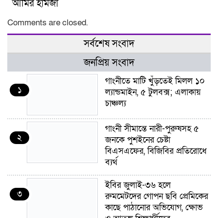
আমির হামজা
Comments are closed.
সর্বশেষ সংবাদ
জনপ্রিয় সংবাদ
গাংনীতে মাটি খুঁড়তেই মিলল ১০
১
ল্যান্ডমাইন, ৫ টুলবক্স; এলাকায়
চাঞ্চল্য
গাংনী সীমান্তে নারী-পুরুষসহ ৫
২
জনকে পুশইনের চেষ্টা
বিএসএফের, বিজিবির প্রতিরোধে
ব্যর্থ
ইবির জুলাই-৩৬ হলে
৩
রুমমেটদের গোপন ছবি প্রেমিকের
কাছে পাঠানোর অভিযোগ, ক্ষোভ