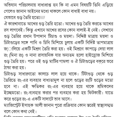
অভিযান পরিচালনায় বাধাপ্রাপ্ত হন কি না এমন বিষয়টি তিনি এড়িয়ে
গেলেও জানান আইনের মধ্যে থাকলে কোন বাধাই বাধা নয়।
যেভাবে গুড় তৈরি হতো////
ঐ কারখানাতে আখের গুড় তৈরি হতো। আখের গুড় তৈরি করতে আখের
রস লাগবেই। কিন্তু এখানে আখের রসের কোন বালাই-ই নেই। সেখানে
গুড় তৈরির প্রধান উপাদান টিচাগু ও ময়দা। নিদ্দিষ্ট মাত্রায় ময়দা ও
চিটাগুড়ের সঙ্গে পানি ও চিনি মিশিয়ে চুলায় একটি নির্দিষ্ট তাপমাত্রায়
জ¦ালিয়ে একটি মিশ্রণ তৈরি করা হয়। ওই মিশ্রণে কাপড়ে দেয়া লাল
রং (মিনা রং) ও নানা রাসায়নিক যার অন্যতম হলো হাইড্রোজ মিশিয়ে
গুড় তৈরি হয়। পরে ওই গুড় মাটির গামলা ও ঐ চিটাগুড়ের বক্্ের ভরে
ঠান্ডা করা হয়।
চিটাগুড় সাধারণতো কালচে লাল হয়ে থাকে। টিটাগুড় থেকে গুড়
তৈরিতে রং-এর ব্যবহার বাধ্যতামুল না হলে গুড়ের রংটি গুড়ের মতো
হবে না। এই ক্ষতিকর রং-এর ব্যবহার হয়ে থাকে শ্রমিকদের
ইচ্ছেমতো। রং-ব্যবহার করার পর ব্যবহার করা হয় ফিটকারী। যাতে
করে গুড়ের রং-এ একটি সাদাটে ভাব আসে।
ম্যাজিস্ট্রেট ইসাহক আলী জানান পুরো প্রক্রিয়ার কোন স্তরেই স্বাস্থ্যসম্মত
বলে কোন কথা নেই।