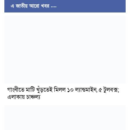
এ জাতীয় আরো খবর ....
গাংনীতে মাটি খুঁড়তেই মিলল ১০ ল্যান্ডমাইন, ৫ টুলবক্স;
এলাকায় চাঞ্চল্য