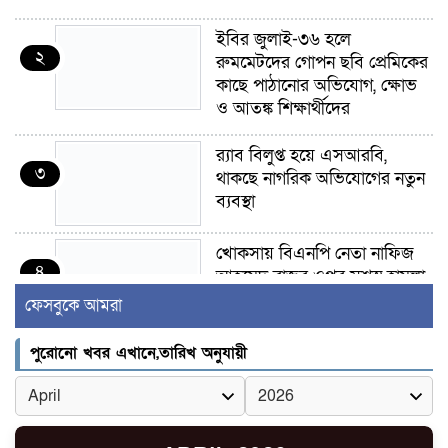
ইবির জুলাই-৩৬ হলে
২
রুমমেটদের গোপন ছবি প্রেমিকের
কাছে পাঠানোর অভিযোগ, ক্ষোভ
ও আতঙ্ক শিক্ষার্থীদের
র‍্যাব বিলুপ্ত হয়ে এসআরবি,
৩
থাকছে নাগরিক অভিযোগের নতুন
ব্যবস্থা
খোকসায় বিএনপি নেতা নাফিজ
৪
আহমেদ রাজুর ওপর সশস্ত্র হামলা,
গুরুতর আহত
ফেসবুকে আমরা
সাঈদীর ছবিতে জুতা
পুরোনো খবর এখানে,তারিখ অনুযায়ী
৫
নিক্ষেপকারীরা ‘জারজ সন্তান’:
আমির হামজা