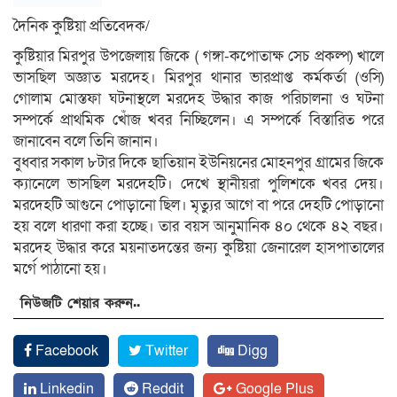
দৈনিক কুষ্টিয়া প্রতিবেদক/
কুষ্টিয়ার মিরপুর উপজেলায় জিকে ( গঙ্গা-কপোতাক্ষ সেচ প্রকল্প) খালে
ভাসছিল অজ্ঞাত মরদেহ। মিরপুর থানার ভারপ্রাপ্ত কর্মকর্তা (ওসি)
গোলাম মোস্তফা ঘটনাস্থলে মরদেহ উদ্ধার কাজ পরিচালনা ও ঘটনা
সম্পর্কে প্রাথমিক খোঁজ খবর নিচ্ছিলেন। এ সম্পর্কে বিস্তারিত পরে
জানাবেন বলে তিনি জানান।
বুধবার সকাল ৮টার দিকে ছাতিয়ান ইউনিয়নের মোহনপুর গ্রামের জিকে
ক্যানেলে ভাসছিল মরদেহটি। দেখে স্থানীয়রা পুলিশকে খবর দেয়।
মরদেহটি আগুনে পোড়ানো ছিল। মৃত্যুর আগে বা পরে দেহটি পোড়ানো
হয় বলে ধারণা করা হচ্ছে। তার বয়স আনুমানিক ৪০ থেকে ৪২ বছর।
মরদেহ উদ্ধার করে ময়নাতদন্তের জন্য কুষ্টিয়া জেনারেল হাসপাতালের
মর্গে পাঠানো হয়।
নিউজটি শেয়ার করুন..
Facebook
Twitter
Digg
Linkedin
Reddit
Google Plus