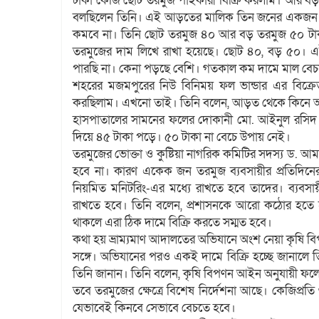
টাকা কেজি ছোট তরমুজ পাইকারী বিক্রি করলাম। আর বড়গু
বলছিলেন তিনি। এই আড়তের মালিক তিন জনের একজন সল
কমবে না। তিনি ছোট তরমুজ ৪০ আর বড় তরমুজ ৫০ টাক
তরমুজের দাম লিখে রাখা হয়েছে। ছোট ৪০, বড় ৫০। এ
পারছি না। কেনা পড়ছে বেশি। গতকাল কম দামে মাল বেচ
শহরের মজমপুরের নিউ বিনিময় ফল ভান্ডার এর বিক্রে
করছিলাম। এখনো তাই। তিনি বলেন, আড়ত থেকে কিনে 
হাসপাতালের সামনের ফলের দোকানী মো. আইনুল রসিদ
দিয়ে ৪৫ টাকা পড়ে। ৫০ টাকা না বেচে উপায় নেই।
তরমুজের ভোক্তা ও কুষ্টিয়া নাগরিক কমিটির সদস্য ড. 
হবে না। কারণ একেক জন তরমুজ ব্যবসায়ীর প্রতিদিনের
নিয়মিত মনিটরিং-এর মধ্যে রাখতে হবে তাদের। ব্যবসায়
রাখতে হবে। তিনি বলেন, প্রশাসনকে আরো কঠোর হতে 
থাকলে এরা ঠিক দামে বিক্রি করতে সম্মত হবে।
কথা হয় ভ্রাম্যমাণ আদালতের অভিযানে অংশ নেয়া কৃষি বিপ
সঙ্গে। অভিযানের পরও একই দামে বিক্রি হচ্ছে জানালে
তিনি জানান। তিনি বলেন, কৃষি বিপণন আইন অনুযায়ী ফলে
তবে তরমুজের ক্ষেত্রে বিশেষ নির্দেশনা আছে। কেজিপ্
যেভাবেই কিনবে সেভাবে বেচতে হবে।