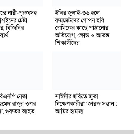
ন্তে নারী-পুরুষসহ
ইবির জুলাই-৩৬ হলে
শইনের চেষ্টা
রুমমেটদের গোপন ছবি
, বিজিবির
প্রেমিকের কাছে পাঠানোর
্যর্থ
অভিযোগ, ক্ষোভ ও আতঙ্ক
শিক্ষার্থীদের
িএনপি নেতা
সাঈদীর ছবিতে জুতা
মেদ রাজুর ওপর
নিক্ষেপকারীরা ‘জারজ সন্তান’:
ামলা, গুরুতর আহত
আমির হামজা