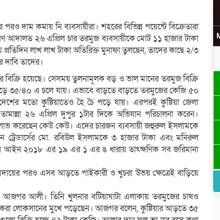
পরও দাম কমায় নি ব্যবসায়ীরা। শহরের বিভিন্ন পয়েন্টে বিক্রেতারা
্যমাণ আদালত ২৬ এপ্রিল চার তরমুজ ব্যবসায়ীকে মোট ১১ হাজার টাকা
প্রতিদিন লাখ লাখ টাকা অতিরিক্ত মুনাফা তুলছেন, তাদের কাছে ২/৩
র দাবি তাদের।
ে বিক্রি হয়েছে। সেসময় তুলনামূলক বড় ও ভাল মানের তরমুজ বিক্রি
েড়ে ৩৫/৪০ এ চলে যায়। এভাবে বাড়তে বাড়তে তরমুজের কেজি ৫০
উ
েশের মতো কুষ্টিয়াতেও হৈ চৈ পড়ে যায়। এরপরই কুষ্টিয়া জেলা
জু তামান্না ২৬ এপ্রিল দুপুর ১টার দিকে অভিযান পরিচালনা করেন।
কাও লাভ করেছেন কেউ কেউ। এদের চারজন ব্যবসায়ী জহুরুল ইসলামকে
ন ট্রেডার্সের মো. রবিউল ইসলামকে ৩ হাজার টাকা এবং মনিরুল
নন আইন ২০১৮ এর ১৯ এর ১ এর ঙ ধারায় তাৎক্ষণিক সব জরিমানা
র
দায়ের পরও এসব আড়তে পাইকারী ও খুচরা উভয় ক্ষেত্রেই বাড়িয়ে
ায়ী আজগর আলী। তিনি খুলনার বটিয়াঘাটা এলাকায় তরমুজের চাষও
কৃষকরা লোকসানের মুখে পড়েছেন। আজগর বলেন, কুষ্টিয়ার আড়তে ৩৫