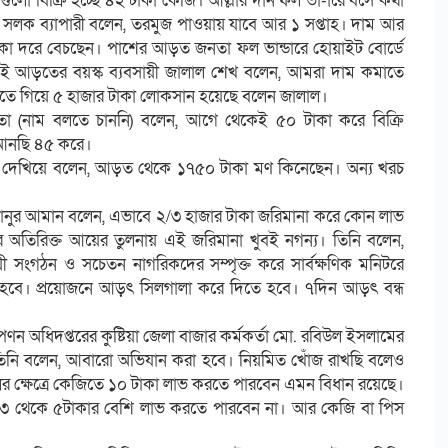
লো বিক্রি হচ্ছে ৪২ টাকা কেজি। আল্লার দান ফল ভা-ারে বসে কথা
ক ব্যাপারী বলেন, তরমুজ পাওয়ায় যাবে আর ১ সপ্তাহ। দাম আর
া দরে বেচছেন। পাশের আড়ত জনতা ফল ভান্ডারে হোয়াইট বোর্ডে
ই আড়তের বয়স্ক ব্যবসায়ী জালাল শেখ বলেন, আমরা দাম কমাতে
তে গিয়ে ৫ হাজার টাকা লোকসান হয়েছে বলেন জালাল।
তা (নাম বলতে চাননি) বলেন, আগে থেকেই ৫০ টাকা করে বিক্রি
আনছি ৪৫ করে।
 দেখিয়ে বলেন, আড়ত থেকে ১৭৫০ টাকা মণ কিনেছেন। অন্য খরচ
আমানুর আমান বলেন, এভাবে ২/৩ হাজার টাকা জরিমানা করে কোন লাভ
 অতিরিক্ত আয়ের তুলনায় এই জরিমানা খুবই নগন্য। তিনি বলেন,
ী সংগঠন ও সচেতন নাগরিকদের সম্পৃক্ত করে সার্বক্ষণিক মনিটরে
হবে। প্রয়োজনে আড়ৎ সিলগালা করে দিতে হবে। ৭দিন আড়ৎ বন্ধ
ণন অধিদপ্তরের কুষ্টিয়া জেলা বাজার কর্মকর্তা মো. রবিউল ইসলামের
 তিনি বলেন, আবারো অভিযান করা হবে। নিয়মিত খোঁজ রাখছি বলেও
র ক্ষেত্রে কেজিতে ১০ টাকা লাভ করতে পারবেন এমন বিধান রয়েছে।
রতি ৩ থেকে ৫টাকার বেশি লাভ করতে পারবেন না। আর কেজি বা পিস