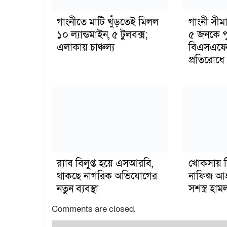
গাংনীতে মাটি খুঁড়তেই মিলল
গাংনী সীমা
১০ ল্যান্ডমাইন, ৫ টুলবক্স;
৫ জনকে পু
এলাকায় চাঞ্চল্য
বিএসএফের
প্রতিরোধে ব
র‍্যাব বিলুপ্ত হয়ে এসআরবি,
খোকসায় ব
থাকছে নাগরিক অভিযোগের
নাফিজ আহ
নতুন ব্যবস্থা
সশস্ত্র হ
Comments are closed.