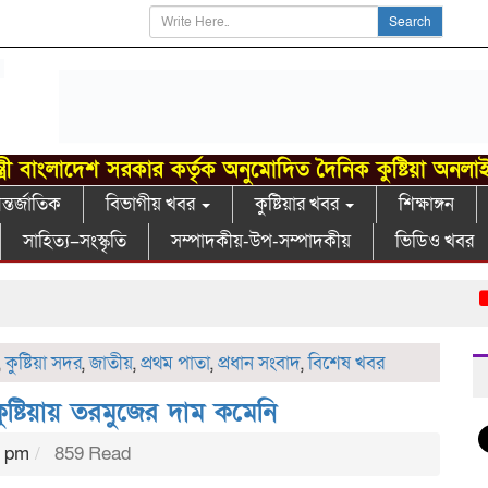
Search
্ত্রী বাংলাদেশ সরকার কর্তৃক অনুমোদিত দৈনিক কুষ্টিয়া অনলা
্তর্জাতিক
বিভাগীয় খবর
কুষ্টিয়ার খবর
শিক্ষাঙ্গন
সাহিত্য–সংস্কৃতি
সম্পাদকীয়-উপ-সম্পাদকীয়
ভিডিও খবর
গাংন
,
কুষ্টিয়া সদর
,
জাতীয়
,
প্রথম পাতা
,
প্রধান সংবাদ
,
বিশেষ খবর
ষ্টিয়ায় তরমুজের দাম কমেনি
2 pm
859 Read