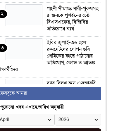
গাংনী সীমান্তে নারী-পুরুষসহ
২
৫ জনকে পুশইনের চেষ্টা
বিএসএফের, বিজিবির
প্রতিরোধে ব্যর্থ
ইবির জুলাই-৩৬ হলে
৩
রুমমেটদের গোপন ছবি
প্রেমিকের কাছে পাঠানোর
অভিযোগ, ক্ষোভ ও আতঙ্ক
িক্ষার্থীদের
র‍্যাব বিলুপ্ত হয়ে এসআরবি,
৪
থাকছে নাগরিক অভিযোগের
ফেসবুকে আমরা
নতুন ব্যবস্থা
পুরোনো খবর এখানে,তারিখ অনুযায়ী
খোকসায় বিএনপি নেতা
৫
নাফিজ আহমেদ রাজুর ওপর
সশস্ত্র হামলা, গুরুতর আহত