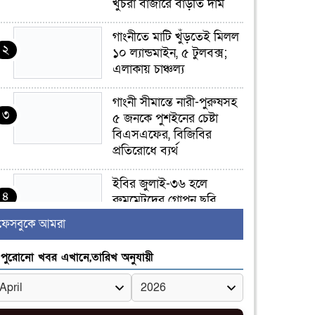
খুচরা বাজারে বাড়তি দাম
গাংনীতে মাটি খুঁড়তেই মিলল
২
১০ ল্যান্ডমাইন, ৫ টুলবক্স;
এলাকায় চাঞ্চল্য
গাংনী সীমান্তে নারী-পুরুষসহ
৩
৫ জনকে পুশইনের চেষ্টা
বিএসএফের, বিজিবির
প্রতিরোধে ব্যর্থ
ইবির জুলাই-৩৬ হলে
৪
রুমমেটদের গোপন ছবি
প্রেমিকের কাছে পাঠানোর
ফেসবুকে আমরা
অভিযোগ, ক্ষোভ ও আতঙ্ক
িক্ষার্থীদের
পুরোনো খবর এখানে,তারিখ অনুযায়ী
র‍্যাব বিলুপ্ত হয়ে এসআরবি,
৫
থাকছে নাগরিক অভিযোগের
নতুন ব্যবস্থা