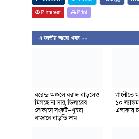
Pinterest
Print
এ জাতীয় আরো খবর ....
বরেন্দ্র অঞ্চলে বরাদ্দ বাড়লেও
গাংনীতে ম
মিলছে না সার, ডিলারের
১০ ল্যান্ড
দোকানে সংকট—খুচরা
এলাকায় চাঞ
বাজারে বাড়তি দাম