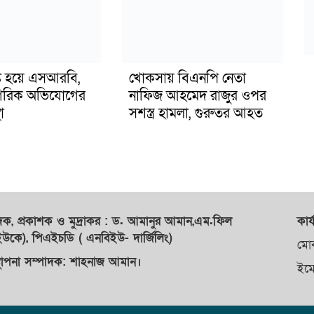
ুপ্ত হয়ে এসআরবি,
খোকসায় বিএনপি নেতা
গরিক অভিযোগের
নাফিজ আহমেদ রাজুর ওপর
া
সশস্ত্র হামলা, গুরুতর আহত
াদক,
প্রকাশক
ও
মুদ্রাকর
: ড. আমানুর আমান,
এম.ফিল
কার্
কে), পিএইচডি ( এনবিইউ- দার্জিলিং)
মো
্থাপনা সম্পাদক: শাহনাজ আমান।
ইম