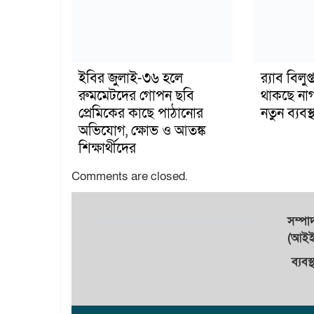
ইবির জুলাই-৩৬ হলে
র‍্যাব বিল
রুমমেটদের গোপন ছবি
থাকছে না
প্রেমিকের কাছে পাঠানোর
নতুন ব্যবস্থ
অভিযোগ, ক্ষোভ ও আতঙ্ক
শিক্ষার্থীদের
Comments are closed.
সম্প
(আইইউ
ব্যবস