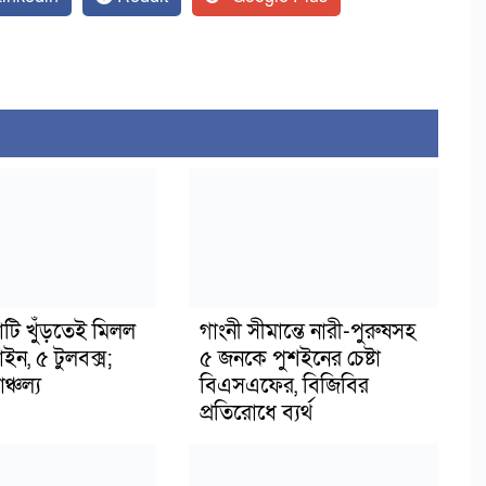
াটি খুঁড়তেই মিলল
গাংনী সীমান্তে নারী-পুরুষসহ
মাইন, ৫ টুলবক্স;
৫ জনকে পুশইনের চেষ্টা
্চল্য
বিএসএফের, বিজিবির
প্রতিরোধে ব্যর্থ