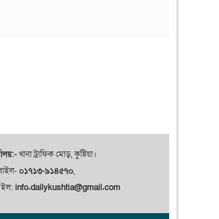
যালয়:-
থানা ট্রাফিক মোড়, কুষ্টিয়া।
বাইল-
০১৭১৩-৯১৪৫৭০
,
েইল:
info.dailykushtia@gmail.com