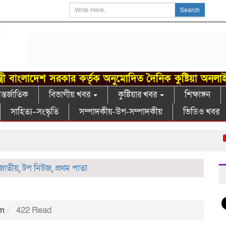
Search
্ত্রী বাংলাদেশ সরকার কর্তৃক অনুমোদিত দৈনিক কুষ্টিয়া অনলা
্তর্জাতিক
বিভাগীয় খবর
কুষ্টিয়ার খবর
শিক্ষাঙ্গন
সাহিত্য–সংস্কৃতি
সম্পাদকীয়-উপ-সম্পাদকীয়
ভিডিও খবর
বর
জাতীয়
,
টপ নিউজ
,
প্রথম পাতা
pm
422 Read