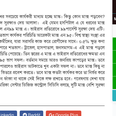
 সবচেয়ে কার্যকরী মাধ্যম হচ্ছে মাস্ক। কিন্তু কোন মাক্স পড়বেন?
ে সুরক্ষাও দেয় আলাদা। এই যেমন হসপিটাল এ যে ধরনের মাক্স
লে এন৯৯ মাক্স এ। ভাইরাস প্রতিরোধে ৯৯পার্সেন্ট সুরক্ষা দেয় এটি।
 কার্যকর পরিচিতি আরেকটা মাক্স এন ৯৫। বিশ্ব স্বাস্থ্য সংস্থা এর
স্থ্যকর্মীদের, যারা সরাসরি কাজ করে রোগীদের সাথে। ০.৫% ক্ষুদ্র কণা
 পারে শতভাগ। ট্রাভেল, হাসপাতাল, জনসমাগম-এ এই মাক্স পড়লে
পরিচিতি পেয়েছে। তিন স্তরের এ মাক্স এ ভাইরাস প্রতিরোধের ক্ষমতা এন
 ভাগ সফল। বর্তমান সময়ে আরও জনপ্রিয় কাপড়ের মাক্স। তবে
ে পারলেও ভাইরাস আটকাতে খুব একটা সফল না। তবে মাক্স কিছু না
াণু ভিতরে প্রবেশ করতে। তবে মাক্স কতটা কার্যকর করে তা নির্ভর করে
েন ফাঁকা না থাকে সেই দিকে লক্ষ রাখতে হবে। গবেষণায় দেখা যায়
উ
রিকা সেন্টার ডিজিজ কন্ট্রোল সিডিসি বলছে, দুটি মাক্স বেশি সুরক্ষা
র
inkedin
Reddit
Google Plus