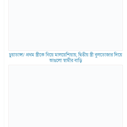
চুয়াডাঙ্গা/ প্রথম স্ত্রীকে নিয়ে মালয়েশিয়ায়, দ্বিতীয় স্ত্রী বুলডোজার দিয়ে
ভাঙলো স্বামীর বাড়ি