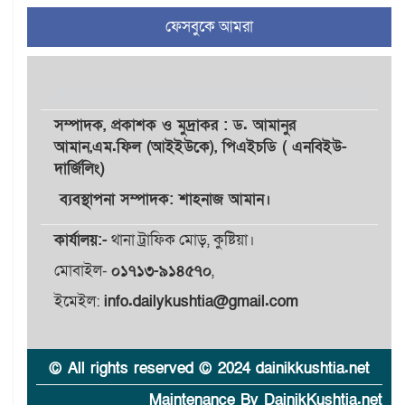
ফেসবুকে আমরা
চুয়াডাঙ্গা/ প্রথম স্ত্রীকে নিয়ে
৫
মালয়েশিয়ায়, দ্বিতীয় স্ত্রী
বুলডোজার দিয়ে ভাঙলো স্বামীর
বাড়ি
সম্পাদক,
প্রকাশক
ও
মুদ্রাকর
: ড. আমানুর
প্রথমবারের মতো এমপিওভুক্ত
আমান,
এম.ফিল (আইইউকে), পিএইচডি ( এনবিইউ-
৬
শিক্ষকদের বদলি কার্যক্রম চালু
দার্জিলিং)
ব্যবস্থাপনা সম্পাদক: শাহনাজ আমান।
গবেষণার আগে গবেষণার ভিত্তি:
কার্যালয়:-
থানা ট্রাফিক মোড়, কুষ্টিয়া।
৭
বিশ্ববিদ্যালয় কি প্রস্তুত?
মোবাইল-
০১৭১৩-৯১৪৫৭০
,
ইমেইল:
info.dailykushtia@gmail.com
ইসলামী বিশ্ববিদ্যালয়ে
৮
ওরিয়েন্টেশন/ খাদ্যে হতাশার
স্বাদ
© All rights reserved © 2024 dainikkushtia.net
Maintenance By DainikKushtia.net
যাত্রার মঞ্চে নেমে এলো নীরবতা,