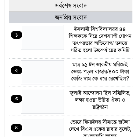
সর্বশেষ সংবাদ
জনপ্রিয় সংবাদ
ইসলামী বিশ্ববিদ্যালয়র ৪৪
১
শিক্ষককে ঘিরে দেশব্যাপী গোপন
তৎপরতার অভিযোগ/ তদন্তে
গঠিত হলো উচ্চপর্যায়ের কমিটি
মাত্র ৯১ টন ভারতীয় মরিচেই
২
ভেঙে পড়ল বাজার/৪০০ টাকা
কেজি দাম কে ধরে রেখেছিল?
জুলাই আন্দোলন ছিল সম্মিলিত,
৩
লক্ষ্য হওয়া উচিত ঐক্য ও
রাষ্ট্রগঠন
ভোরে ঝিনাইদহ সীমান্তে জটলা
৪
দেখে বিএসএফের রাবার বুলেট,
বাংলাদেশি আহত