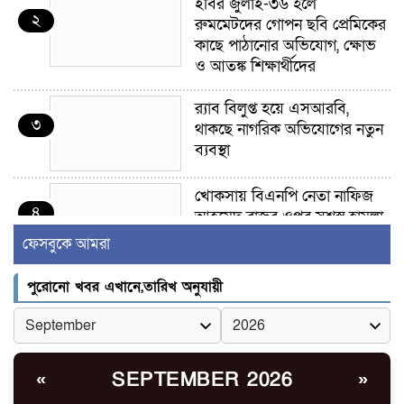
ইবির জুলাই-৩৬ হলে
২
রুমমেটদের গোপন ছবি প্রেমিকের
কাছে পাঠানোর অভিযোগ, ক্ষোভ
ও আতঙ্ক শিক্ষার্থীদের
র‍্যাব বিলুপ্ত হয়ে এসআরবি,
৩
থাকছে নাগরিক অভিযোগের নতুন
ব্যবস্থা
খোকসায় বিএনপি নেতা নাফিজ
৪
আহমেদ রাজুর ওপর সশস্ত্র হামলা,
গুরুতর আহত
ফেসবুকে আমরা
সাঈদীর ছবিতে জুতা
পুরোনো খবর এখানে,তারিখ অনুযায়ী
৫
নিক্ষেপকারীরা ‘জারজ সন্তান’:
আমির হামজা
ইসলামী বিশ্ববিদ্যালয়র ৪৪
SEPTEMBER 2026
«
»
৬
শিক্ষককে ঘিরে দেশব্যাপী গোপন