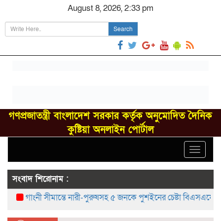
August 8, 2026, 2:33 pm
Search
গণপ্রজাতন্ত্রী বাংলাদেশ সরকার কর্তৃক অনুমোদিত দৈনিক
কুষ্টিয়া অনলাইন পোর্টাল
Toggle
navigat
সংবাদ শিরোনাম :
গাংনী সীমান্তে নারী-পুরুষসহ ৫ জনকে পুশইনের চেষ্টা বিএসএফের, বিজিব