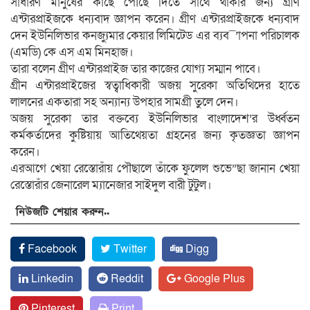
সাধারণ মানুষের কাছে পৌঁছে দিতে সাথে থাকার জন্য গ্রীণ
এন্টারপ্রাইজকে ধন্যবাদ জ্ঞাপন করেন। গ্রীণ এন্টারপ্রাইজকে ধন্যবাদ
দেন ইউনিলিভার কনজ্যুমার কেয়ার লিমিটেড এর ব্যব¯’াপনা পরিচালক
(এমডি) কে এস এম মিনহাজ।
তারা বলেন গ্রীণ এন্টারপ্রাইজ তার কাজের যোগ্য সম্মান পাবে।
গ্রীন এন্টারপ্রাইজের স্বত্বাধিকারী অজয় সুরেকা অতিথিদের হাতে
লালনের একতারা সহ অন্যান্য উপহার সামগ্রী তুলে দেন।
অজয় সুরেকা তার বক্তব্যে ইউনিলিভার বাংলাদেশ’র উর্ধ্বতন
কর্মকর্তাদের কুষ্টিয়ায় আতিথেয়তা গ্রহনের জন্য কৃতজ্ঞতা জ্ঞাপন
করেন।
এরআগে খেয়া রেস্তোরাঁয় পৌছালে তাঁকে ফুলেল শুভে”ছা জানান খেয়া
রেস্তোরাঁর জেনারেল ম্যানেজার সাইদুল বারী টুটুল।
নিউজটি শেয়ার করুন..
Facebook
Twitter
Digg
Linkedin
Reddit
Google Plus
Pinterest
Print