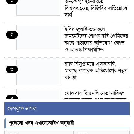
জনকে পুশইনের চেষ্টা
বিএসএফের, বিজিবির প্রতিরোধে
ব্যর্থ
ইবির জুলাই-৩৬ হলে
২
রুমমেটদের গোপন ছবি প্রেমিকের
কাছে পাঠানোর অভিযোগ, ক্ষোভ
ও আতঙ্ক শিক্ষার্থীদের
র‍্যাব বিলুপ্ত হয়ে এসআরবি,
৩
থাকছে নাগরিক অভিযোগের নতুন
ব্যবস্থা
খোকসায় বিএনপি নেতা নাফিজ
৪
আহমেদ রাজুর ওপর সশস্ত্র হামলা,
গুরুতর আহত
ফেসবুকে আমরা
সাঈদীর ছবিতে জুতা
পুরোনো খবর এখানে,তারিখ অনুযায়ী
৫
নিক্ষেপকারীরা ‘জারজ সন্তান’: