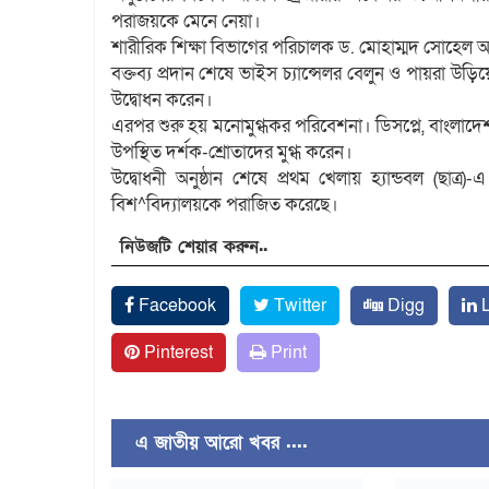
পরাজয়কে মেনে নেয়া।
শারীরিক শিক্ষা বিভাগের পরিচালক ড. মোহাম্মদ সোহেল অনুষ্
বক্তব্য প্রদান শেষে ভাইস চ্যান্সেলর বেলুন ও পায়রা উড়
উদ্বোধন করেন।
এরপর শুরু হয় মনোমুগ্ধকর পরিবেশনা। ডিসপ্লে­, বাংলাদ
উপস্থিত দর্শক-শ্রোতাদের মুগ্ধ করেন।
উদ্বোধনী অনুষ্ঠান শেষে প্রথম খেলায় হ্যান্ডবল (ছাত্র)
বিশ^বিদ্যালয়কে পরাজিত করেছে।
নিউজটি শেয়ার করুন..
Facebook
Twitter
Digg
L
Pinterest
Print
এ জাতীয় আরো খবর ....