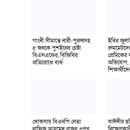
গাংনী সীমান্তে নারী-পুরুষসহ
ইবির জুল
৫ জনকে পুশইনের চেষ্টা
রুমমেটদে
বিএসএফের, বিজিবির
প্রেমিকের
প্রতিরোধে ব্যর্থ
অভিযোগ, 
শিক্ষার্থীদে
খোকসায় বিএনপি নেতা
সাঈদীর ছ
নাফিজ আহমেদ রাজুর ওপর
নিক্ষেপকার