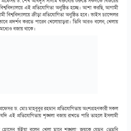
লর প্রফেসর ড. শেখ আবদুস সালাম বক্তব্যের শুরুতে সকলকে বিজয়ের
িশ্ববিদ্যালয়ে এই প্রতিযোগিতা অনুষ্ঠিত হচ্ছে। আশা করছি, আগামী
বিশ্ববিদ্যালয়ে ক্রীড়া প্রতিযোগিতা অনুষ্ঠিত হবে। ভাইস চ্যান্সেলর
ালোভাবে প্রদর্শন করতে পারেন খেলোয়াড়রা। তিনি আরও বলেন, খেলায়
র মধ্যেও বজায় থাকে।
েলর প্রফেসর ড. মোঃ মাহবুবুর রহমান প্রতিযোগিতায় অংশগ্রহণকারী সকল
া যদি এই প্রতিযোগিতায় শৃঙ্খলা বজায় রাখতে পারি তাহলে ইসলামী
র হোসেন ভূঁইয়া বলেন, খেলা মানে শৃঙ্খলা; জয়কে যেমন, তেমনি