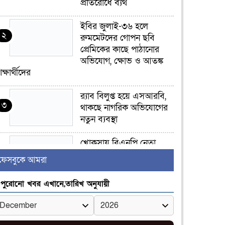
প্রতিরোধে ব্যর্থ
ইবির জুলাই-৩৬ হলে
২
রুমমেটদের গোপন ছবি
প্রেমিকের কাছে পাঠানোর
অভিযোগ, ক্ষোভ ও আতঙ্ক
িক্ষার্থীদের
র‍্যাব বিলুপ্ত হয়ে এসআরবি,
৩
থাকছে নাগরিক অভিযোগের
নতুন ব্যবস্থা
খোকসায় বিএনপি নেতা
৪
নাফিজ আহমেদ রাজুর ওপর
ফেসবুকে আমরা
সশস্ত্র হামলা, গুরুতর আহত
পুরোনো খবর এখানে,তারিখ অনুযায়ী
সাঈদীর ছবিতে জুতা
৫
নিক্ষেপকারীরা ‘জারজ
সন্তান’: আমির হামজা