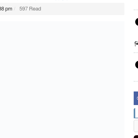
:38 pm
597 Read
শ