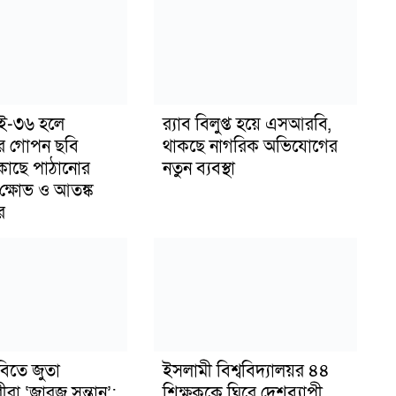
াই-৩৬ হলে
র‍্যাব বিলুপ্ত হয়ে এসআরবি,
র গোপন ছবি
থাকছে নাগরিক অভিযোগের
 কাছে পাঠানোর
নতুন ব্যবস্থা
ক্ষোভ ও আতঙ্ক
র
বিতে জুতা
ইসলামী বিশ্ববিদ্যালয়র ৪৪
ীরা ‘জারজ সন্তান’:
শিক্ষককে ঘিরে দেশব্যাপী