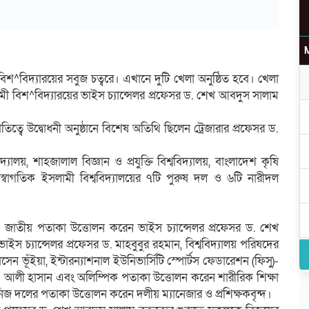
িশ^বিদ্যারয়ের সবুজ চত্বরে। এখানে দুটি খেলা অনুষ্ঠিত হবে। খেলা
উ
মী বিশ^বিদ্যারয়ের ভাইস চ্যান্সেলর প্রফেসর ড. শেখ আবদুস সালাম
তিত্বে উদ্বোধনী অনুষ্ঠানে বিশেষ অতিথি ছিলেন ট্রেজারার প্রফেসর ড.
র
ববিদ্যালয়, শাহজালাল বিজ্ঞান ও প্রযুক্তি বিশ্ববিদ্যালয়, বাংলাদেশ কৃষি
য় ও স্বাগতিক ইসলামী বিশ্ববিদ্যালয়ের ৭টি পুরুষ দল ও ৬টি নারীদল
য়। জাতীয় পতাকা উত্তোলন করেন ভাইস চ্যান্সেলর প্রফেসর ড. শেখ
াইস চ্যান্সেলর প্রফেসর ড. মাহবুবুর রহমান, বিশ্ববিদ্যালয় পরিষদের
ভূঁইয়া, ইন্টারন্যাশনাল ইউনিভার্সিটি স্পোর্টস ফেডারেশন (ফিসু)-
ম. আলী হাসান এবং অলিম্পিক পতাকা উত্তোলন করেন শারীরিক শিক্ষা
 দলের পতাকা উত্তোলন করেন দলীয় ম্যানেজার ও প্রশিক্ষকবৃন্দ।