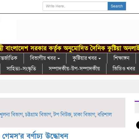
Search
্ত্রী বাংলাদেশ সরকার কর্তৃক অনুমোদিত দৈনিক কুষ্টিয়া অনলা
্তর্জাতিক
বিভাগীয় খবর
কুষ্টিয়ার খবর
শিক্ষাঙ্গন
সাহিত্য–সংস্কৃতি
সম্পাদকীয়-উপ-সম্পাদকীয়
ভিডিও খবর
গা
খুলনা বিভাগ
,
চট্টগ্রাম বিভাগ
,
টপ নিউজ
,
ঢাকা বিভাগ
,
বরিশাল
য় গেমস’র বর্ণাঢ্য উদ্ধোধন