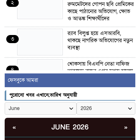
২
রুমমেটদের গোপন ছবি প্রেমিকের
কাছে পাঠানোর অভিযোগ, ক্ষোভ
ও আতঙ্ক শিক্ষার্থীদের
র‍্যাব বিলুপ্ত হয়ে এসআরবি,
৩
থাকছে নাগরিক অভিযোগের নতুন
ব্যবস্থা
খোকসায় বিএনপি নেতা নাফিজ
৪
আহমেদ রাজুর ওপর সশস্ত্র হামলা,
গুরুতর আহত
ফেসবুকে আমরা
সাঈদীর ছবিতে জুতা
পুরোনো খবর এখানে,তারিখ অনুযায়ী
৫
নিক্ষেপকারীরা ‘জারজ সন্তান’:
আমির হামজা
ইসলামী বিশ্ববিদ্যালয়র ৪৪
JUNE 2026
«
»
৬
শিক্ষককে ঘিরে দেশব্যাপী গোপন
তৎপরতার অভিযোগ/ তদন্তে