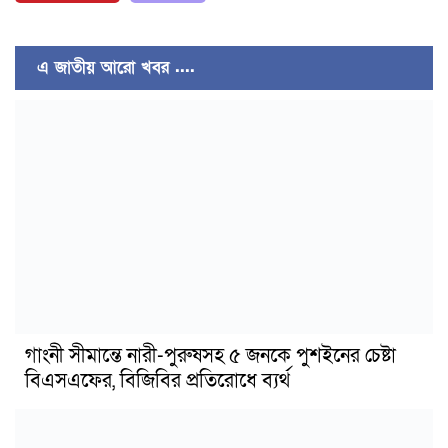
এ জাতীয় আরো খবর ....
গাংনী সীমান্তে নারী-পুরুষসহ ৫ জনকে পুশইনের চেষ্টা
বিএসএফের, বিজিবির প্রতিরোধে ব্যর্থ