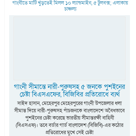
গাংনীতে মাটি খুঁড়তেই মিলল ১০ ল্যান্ডমাইন, ৫ টুলবক্স; এলাকায়
চাঞ্চল্য
গাংনী সীমান্তে নারী-পুরুষসহ ৫ জনকে পুশইনের
চেষ্টা বিএসএফের, বিজিবির প্রতিরোধে ব্যর্থ
সাইদ হাসান, মেহেরপুর মেহেরপুরের গাংনী উপজেলার ধলা
সীমান্ত দিয়ে নারী-পুরুষসহ পাঁচজনকে বাংলাদেশে অবৈধভাবে
পুশইনের চেষ্টা করেছে ভারতীয় সীমান্তরক্ষী বাহিনী
(বিএসএফ)। তবে বর্ডার গার্ড বাংলাদেশ (বিজিবি)-এর কঠোর
প্রতিরোধের মুখে সেই চেষ্টা