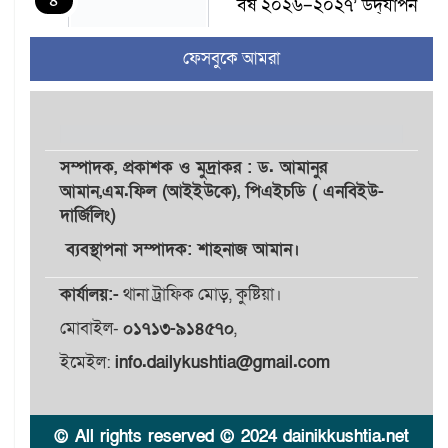
৪
বর্ষ ২০২৬–২০২৭’ উদ্‌যাপন
ফেসবুকে আমরা
বরেন্দ্র অঞ্চলে বরাদ্দ বাড়লেও
৫
মিলছে না সার, ডিলারের
দোকানে সংকট—খুচরা বাজারে
বাড়তি দাম
সম্পাদক,
প্রকাশক
ও
মুদ্রাকর
: ড. আমানুর
আমান,
এম.ফিল (আইইউকে), পিএইচডি ( এনবিইউ-
গাংনীতে মাটি খুঁড়তেই মিলল ১০
৬
দার্জিলিং)
ল্যান্ডমাইন, ৫ টুলবক্স; এলাকায়
চাঞ্চল্য
ব্যবস্থাপনা সম্পাদক: শাহনাজ আমান।
গাংনী সীমান্তে নারী-পুরুষসহ ৫
কার্যালয়:-
থানা ট্রাফিক মোড়, কুষ্টিয়া।
৭
জনকে পুশইনের চেষ্টা
মোবাইল-
০১৭১৩-৯১৪৫৭০
,
বিএসএফের, বিজিবির
প্রতিরোধে ব্যর্থ
ইমেইল:
info.dailykushtia@gmail.com
ইবির জুলাই-৩৬ হলে
৮
রুমমেটদের গোপন ছবি
© All rights reserved © 2024 dainikkushtia.net