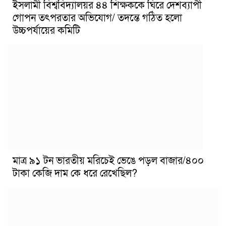
ইসলামী বিশ্ববিদ্যালয়র ৪৪ শিক্ষককে ঘিরে দেশব্যাপী
গোপন তৎপরতার অভিযোগ/ তদন্তে গঠিত হলো
উচ্চপর্যায়ের কমিটি
মাত্র ৯১ টন ভারতীয় মরিচেই ভেঙে পড়ল বাজার/৪০০
টাকা কেজি দাম কে ধরে রেখেছিল?