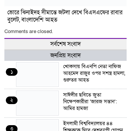
ভোরে ঝিনাইদহ সীমান্তে জটলা দেখে বিএসএফের রাবার
বুলেট, বাংলাদেশি আহত
Comments are closed.
সর্বশেষ সংবাদ
জনপ্রিয় সংবাদ
খোকসায় বিএনপি নেতা নাফিজ
১
আহমেদ রাজুর ওপর সশস্ত্র হামলা,
গুরুতর আহত
সাঈদীর ছবিতে জুতা
২
নিক্ষেপকারীরা ‘জারজ সন্তান’:
আমির হামজা
ইসলামী বিশ্ববিদ্যালয়র ৪৪
৩
শিক্ষককে ঘিরে দেশব্যাপী গোপন