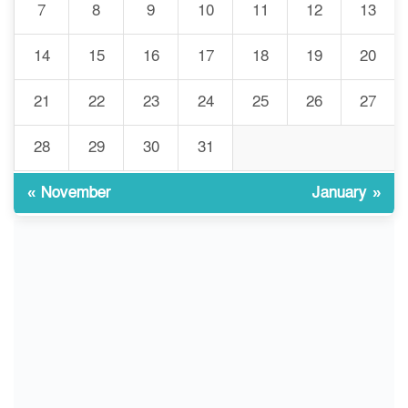
বাড়ি
7
8
9
10
11
12
13
প্রথমবারের মতো এমপিওভুক্ত
14
15
16
17
18
19
20
৮
শিক্ষকদের বদলি কার্যক্রম চালু
21
22
23
24
25
26
27
গবেষণার আগে গবেষণার ভিত্তি:
28
29
30
31
৯
বিশ্ববিদ্যালয় কি প্রস্তুত?
« November
January »
ইসলামী বিশ্ববিদ্যালয়ে
১০
ওরিয়েন্টেশন/ খাদ্যে হতাশার স্বাদ