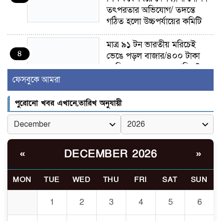
তৎপরতার অভিযোগ/ তদন্তে
গঠিত হলো উচ্চপর্যায়ের কমিটি
মাত্র ৯১ টন ভারতীয় মরিচেই
৪
ভেঙে পড়ল বাজার/৪০০ টাকা
কেজি দাম কে ধরে রেখেছিল?
ফেসবুকে আমরা
জুলাই আন্দোলন ছিল সম্মিলিত,
৫
লক্ষ্য হওয়া উচিত ঐক্য ও
পুরোনো খবর এখানে,তারিখ অনুযায়ী
রাষ্ট্রগঠন
ভোরে ঝিনাইদহ সীমান্তে জটলা
৬
দেখে বিএসএফের রাবার বুলেট,
DECEMBER 2026
«
»
বাংলাদেশি আহত
MON
TUE
WED
THU
FRI
SAT
SUN
চুয়াডাঙ্গা/ প্রথম স্ত্রীকে নিয়ে
৭
মালয়েশিয়ায়, দ্বিতীয় স্ত্রী
1
2
3
4
5
6
বুলডোজার দিয়ে ভাঙলো স্বামীর