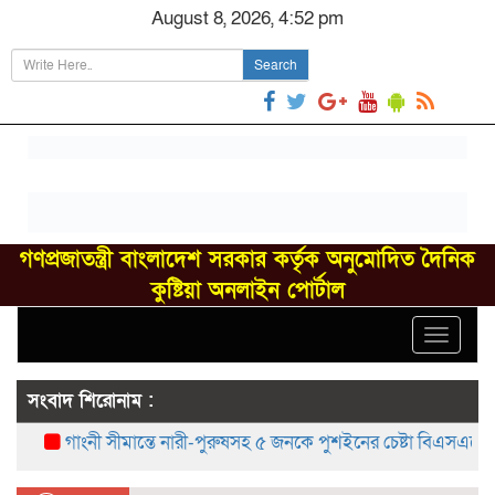
August 8, 2026, 4:52 pm
Search
গণপ্রজাতন্ত্রী বাংলাদেশ সরকার কর্তৃক অনুমোদিত দৈনিক
কুষ্টিয়া অনলাইন পোর্টাল
Toggle
navigat
সংবাদ শিরোনাম :
গাংনী সীমান্তে নারী-পুরুষসহ ৫ জনকে পুশইনের চেষ্টা বিএসএফের, বিজিব