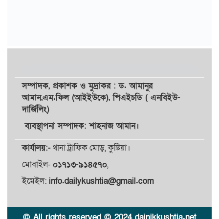
সম্পাদক,
প্রকাশক
ও
মুদ্রাকর
: ড. আমানুর
আমান,
এম.ফিল (আইইউকে), পিএইচডি ( এনবিইউ-
দার্জিলিং)
ব্যবস্থাপনা সম্পাদক: শাহনাজ আমান।
কার্যালয়:-
থানা ট্রাফিক মোড়, কুষ্টিয়া।
মোবাইল-
০১৭১৩-৯১৪৫৭০
,
ইমেইল:
info.dailykushtia@gmail.com
© All rights reserved © 2024 dainikkushtia.net