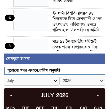
আমির হামজা
ইসলামী বিশ্ববিদ্যালয়র ৪৪
৩
শিক্ষককে ঘিরে দেশব্যাপী গোপন
তৎপরতার অভিযোগ/ তদন্তে
গঠিত হলো উচ্চপর্যায়ের কমিটি
মাত্র ৯১ টন ভারতীয় মরিচেই
৪
ভেঙে পড়ল বাজার/৪০০ টাকা
কেজি দাম কে ধরে রেখেছিল?
ফেসবুকে আমরা
জুলাই আন্দোলন ছিল সম্মিলিত,
৫
লক্ষ্য হওয়া উচিত ঐক্য ও
পুরোনো খবর এখানে,তারিখ অনুযায়ী
রাষ্ট্রগঠন
ভোরে ঝিনাইদহ সীমান্তে জটলা
৬
দেখে বিএসএফের রাবার বুলেট,
JULY 2026
«
»
বাংলাদেশি আহত
MON
TUE
WED
THU
FRI
SAT
SUN