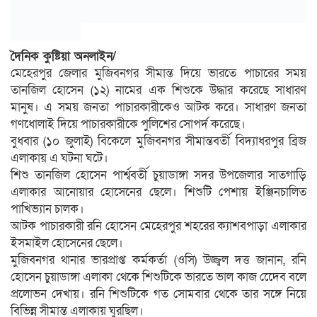
দৈনিক কুষ্টিয়া অনলাইন/
মেহেরপুর জেলার মুজিবনগর সীমান্ত দিয়ে ভারতে পাচারের সময়
তানজিল হোসেন (১২) নামের এক শিশুকে উদ্ধার করেছে সাধারণ
মানুষ। এ সময় জনতা পাচারকারীকেও আটক করে। সাধারণ জনতা
গণধোলাই দিয়ে পাচারকারীকে পুলিশের সোপর্দ করেছে।
বুধবার (১০ জুলাই) বিকেলে মুজিবনগর সীমান্তবর্তী বিদ্যাধরপুর ব্রিজ
এলাকায় এ ঘটনা ঘটে।
শিশু তানজিল হোসেন পার্শ্ববর্তী চুয়াডাঙ্গা সদর উপজেলার সাতগাড়ি
এলাকার আনোয়ার হোসেনের ছেলে। শিশুটি পেশায় ইঞ্জিনচালিত
পাখিভ্যান চালক।
আটক পাচারকারী রনি হোসেন মেহেরপুর শহরের ক্যাশবপাড়া এলাকার
ইসমাইল হোসেনের ছেলে।
মুজিবনগর থানার ভারপ্রাপ্ত কর্মকর্তা (ওসি) উজ্জ্বল দত্ত জানান, রনি
হোসেন চুয়াডাঙ্গা এলাকা থেকে শিশুটিকে ভারতে ভাল কাজ দেেেব বলে
প্রলোভন দেখায়। রনি শিশুটিকে গত সোমবার থেকে তার সঙ্গে নিয়ে
বিভিন্ন সীমান্ত এলাকায় ঘুরছিল।