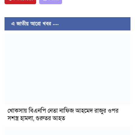
এ জাতীয় আরো খবর ....
খোকসায় বিএনপি নেতা নাফিজ আহমেদ রাজুর ওপর
সশস্ত্র হামলা, গুরুতর আহত