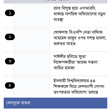
র‍্যাব বিলুপ্ত হয়ে এসআরবি,
১
থাকছে নাগরিক অভিযোগের নতুন
ব্যবস্থা
খোকসায় বিএনপি নেতা নাফিজ
২
আহমেদ রাজুর ওপর সশস্ত্র হামলা,
গুরুতর আহত
সাঈদীর ছবিতে জুতা
৩
নিক্ষেপকারীরা ‘জারজ সন্তান’:
আমির হামজা
ইসলামী বিশ্ববিদ্যালয়র ৪৪
৪
শিক্ষককে ঘিরে দেশব্যাপী গোপন
তৎপরতার অভিযোগ/ তদন্তে
গঠিত হলো উচ্চপর্যায়ের কমিটি
ফেসবুকে আমরা
মাত্র ৯১ টন ভারতীয় মরিচেই