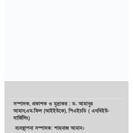
সম্পাদক,
প্রকাশক
ও
মুদ্রাকর
: ড. আমানুর
আমান,
এম.ফিল (আইইউকে), পিএইচডি ( এনবিইউ-
দার্জিলিং)
ব্যবস্থাপনা সম্পাদক: শাহনাজ আমান।