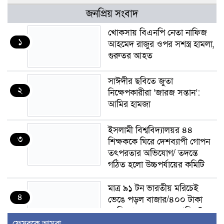
জনপ্রিয় সংবাদ
খোকসায় বিএনপি নেতা নাফিজ
১
আহমেদ রাজুর ওপর সশস্ত্র হামলা,
গুরুতর আহত
সাঈদীর ছবিতে জুতা
২
নিক্ষেপকারীরা ‘জারজ সন্তান’:
আমির হামজা
ইসলামী বিশ্ববিদ্যালয়র ৪৪
৩
শিক্ষককে ঘিরে দেশব্যাপী গোপন
তৎপরতার অভিযোগ/ তদন্তে
গঠিত হলো উচ্চপর্যায়ের কমিটি
মাত্র ৯১ টন ভারতীয় মরিচেই
৪
ভেঙে পড়ল বাজার/৪০০ টাকা
কেজি দাম কে ধরে রেখেছিল?
ফেসবুকে আমরা