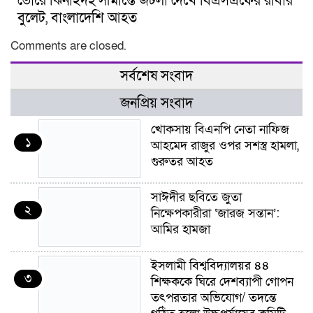
ভোরে ঝিনাইদহ সীমান্তে জটলা দেখে বিএসএফের রাবার
বুলেট, বাংলাদেশি আহত
Comments are closed.
সর্বশেষ সংবাদ
জনপ্রিয় সংবাদ
খোকসায় বিএনপি নেতা নাফিজ
১
আহমেদ রাজুর ওপর সশস্ত্র হামলা,
গুরুতর আহত
সাঈদীর ছবিতে জুতা
২
নিক্ষেপকারীরা ‘জারজ সন্তান’:
আমির হামজা
ইসলামী বিশ্ববিদ্যালয়র ৪৪
৩
শিক্ষককে ঘিরে দেশব্যাপী গোপন
তৎপরতার অভিযোগ/ তদন্তে