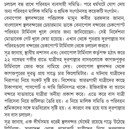
চলাচল বন্ধ রাখে পরিবহন ব্যবসায়ী সমিতি। পরে ধর্মঘটে যোগ দেয়
অন্য পরিবহণ মালিক সমিতি ও শ্রমিক সংগঠনসহ কয়েকটি সংগঠন।
বেনাপোল স্থলবন্দরের পরিচালক মামুন কবীর তরফদার জানান,
বাংলাদেশ স্থলবন্দরের চেয়ারম্যান তাকে বেনাপোল বন্দরের চেকপোস্ট
পরিবহন টার্মিনাল খুলে দেয়ার জন্য জানিয়েছেন। সেই নির্দেশনা
মোতাবেক গেট খুলে দেয়া হয়েছে। এখান থেকে পুনরায় দুরপাল্লার সব
পরিবহগুলো বন্দরের চেকপোস্ট টার্মিনাল থেকে চলাচল করবে।
সূত্র জানায়, স্থানীয় প্রশাসন এবং বেনাপোল টার্মিনাল কর্তৃপক্ষ হঠাৎ করে
২২ নভেম্বর গভীর রাতে যাত্রীসহ দূরপাল্লার বাসগুলোকে কাগজপুকুর
টার্মিনালে জোর করে নামিয়ে দেয়। বেনাপোল স্থলবন্দর থেকে
কাগজপুরের দুরত্ব প্রায় সাড়ে চার কিলোমিটার। এ ঘটনায় যাত্রীদের
নিরাপত্তা নিয়ে সংকট সৃষ্টি হয়। বিশেষত: ভারতগামী যাত্রীদের কাছে
টাকাপয়সা, পাসপোর্ট ও দামি জিনিসপত্র থাকে। ইজিবাইক বা ভ্যানে
বন্দরে যাতায়াতে যাত্রীরা অনীহা প্রকাশ করে। এতে করে বাস যাত্রী
পরিসেবা নিয়ে জটিলতা তৈরি হয়। এ নিয়ে মালিক সমিতি ও পরিবহন
শ্রমিকদের সঙ্গে মতবিরোধ সৃষ্টি হয়। এ কারণে বন্ধ হয়ে যায় দূরপাল্লার
সব বাস চলাচল।
সূত্র জানায়, এক দীর্ঘসময় ধরেই স্থলবন্দর ঘেঁষেই রয়েছে গড়ে উঠেছে
টার্মিনাল। সারাদেশ থেকে পাসপোর্ট যাত্রীদের নিয়ে দুরপাল্লার