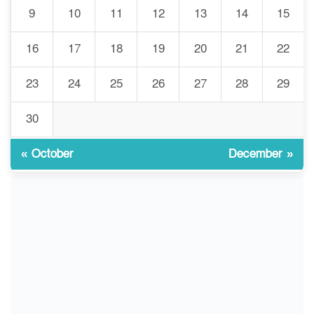
প্রথমবারের মতো এমপিওভুক্ত
9
10
11
12
13
14
15
৮
শিক্ষকদের বদলি কার্যক্রম চালু
16
17
18
19
20
21
22
গবেষণার আগে গবেষণার ভিত্তি:
23
24
25
26
27
28
29
৯
বিশ্ববিদ্যালয় কি প্রস্তুত?
30
ইসলামী বিশ্ববিদ্যালয়ে
« October
December »
১০
ওরিয়েন্টেশন/ খাদ্যে হতাশার স্বাদ