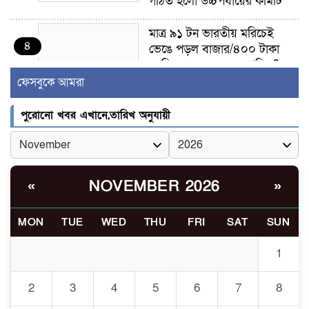
গঠিত হলো উচ্চপর্যায়ের কমিটি
মাত্র ৯১ টন ভারতীয় মরিচেই
৪
ভেঙে পড়ল বাজার/৪০০ টাকা
কেজি দাম কে ধরে রেখেছিল?
ফেসবুকে আমরা
জুলাই আন্দোলন ছিল সম্মিলিত,
৫
লক্ষ্য হওয়া উচিত ঐক্য ও
পুরোনো খবর এখানে,তারিখ অনুযায়ী
রাষ্ট্রগঠন
ভোরে ঝিনাইদহ সীমান্তে জটলা
৬
দেখে বিএসএফের রাবার বুলেট,
NOVEMBER 2026
«
»
বাংলাদেশি আহত
MON
TUE
WED
THU
FRI
SAT
SUN
চুয়াডাঙ্গা/ প্রথম স্ত্রীকে নিয়ে
৭
মালয়েশিয়ায়, দ্বিতীয় স্ত্রী
1
বুলডোজার দিয়ে ভাঙলো স্বামীর
বাড়ি
2
3
4
5
6
7
8