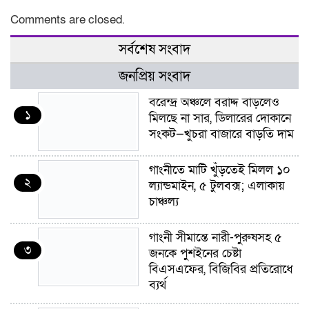
Comments are closed.
সর্বশেষ সংবাদ
জনপ্রিয় সংবাদ
বরেন্দ্র অঞ্চলে বরাদ্দ বাড়লেও
১
মিলছে না সার, ডিলারের দোকানে
সংকট—খুচরা বাজারে বাড়তি দাম
গাংনীতে মাটি খুঁড়তেই মিলল ১০
২
ল্যান্ডমাইন, ৫ টুলবক্স; এলাকায়
চাঞ্চল্য
গাংনী সীমান্তে নারী-পুরুষসহ ৫
৩
জনকে পুশইনের চেষ্টা
বিএসএফের, বিজিবির প্রতিরোধে
ব্যর্থ