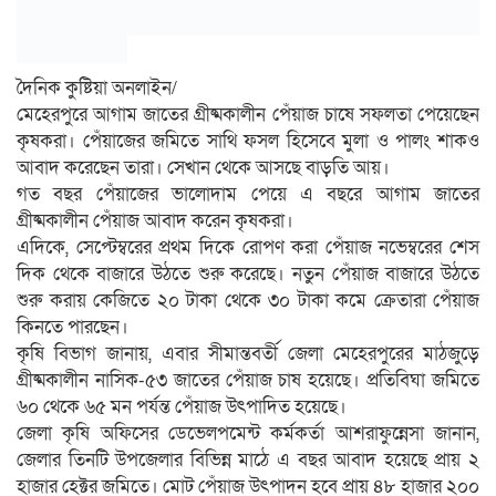
দৈনিক কুষ্টিয়া অনলাইন/
মেহেরপুরে আগাম জাতের গ্রীষ্মকালীন পেঁয়াজ চাষে সফলতা পেয়েছেন
কৃষকরা। পেঁয়াজের জমিতে সাথি ফসল হিসেবে মুলা ও পালং শাকও
আবাদ করেছেন তারা। সেখান থেকে আসছে বাড়তি আয়।
গত বছর পেঁয়াজের ভালোদাম পেয়ে এ বছরে আগাম জাতের
গ্রীষ্মকালীন পেঁয়াজ আবাদ করেন কৃষকরা।
এদিকে, সেপ্টেম্বরের প্রথম দিকে রোপণ করা পেঁয়াজ নভেম্বরের শেস
দিক থেকে বাজারে উঠতে শুরু করেছে। নতুন পেঁয়াজ বাজারে উঠতে
শুরু করায় কেজিতে ২০ টাকা থেকে ৩০ টাকা কমে ক্রেতারা পেঁয়াজ
কিনতে পারছেন।
কৃষি বিভাগ জানায়, এবার সীমান্তবর্তী জেলা মেহেরপুরের মাঠজুড়ে
গ্রীষ্মকালীন নাসিক-৫৩ জাতের পেঁয়াজ চাষ হয়েছে। প্রতিবিঘা জমিতে
৬০ থেকে ৬৫ মন পর্যন্ত পেঁয়াজ উৎপাদিত হয়েছে।
জেলা কৃষি অফিসের ডেভেলপমেন্ট কর্মকর্তা আশরাফুন্নেসা জানান,
জেলার তিনটি উপজেলার বিভিন্ন মাঠে এ বছর আবাদ হয়েছে প্রায় ২
হাজার হেক্টর জমিতে। মোট পেঁয়াজ উৎপাদন হবে প্রায় ৪৮ হাজার ২০০