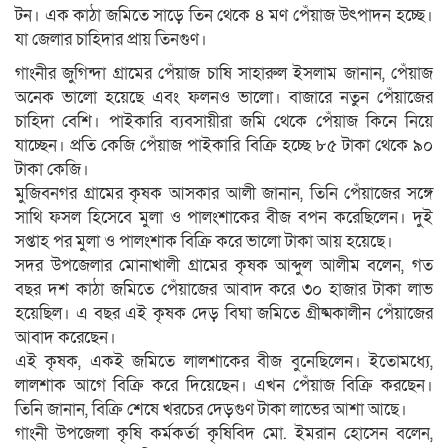
টন। এক কাঠা জমিতে সাড়ে তিন থেকে ৪ মণ পেঁয়াজ উৎপাদন হচ্ছে।
যা জেলার চাহিদার প্রায় তিনগুণ।
গাংনীর জুগিন্দা গ্রামের পেঁয়াজ চাষি সাহারুল ইসলাম জানান, পেঁয়াজ
অনেক ভালো হয়েছে এবং ফলনও ভালো। বাজারে নতুন পেঁয়াজের
চাহিদা বেশি। পাইকারি ব্যবসায়ীরা জমি থেকে পেঁয়াজ কিনে নিয়ে
যাচ্ছেন। প্রতি কেজি পেঁয়াজ পাইকারি বিক্রি হচ্ছে ৮৫ টাকা থেকে ৯০
টাকা কেজি।
মুজিবনগর গ্রামের কৃষক আসকার আলী জানান, তিনি পেঁয়াজের সঙ্গে
সাথি ফসল হিসেবে মুলা ও পালংশাকের বীজ বপন করেছিলেন। দুই
সপ্তাহ পর মুলা ও পালংশাক বিক্রি করে ভালো টাকা আয় হয়েছে।
সদর উপজেলার মোনাখালী গ্রামের কৃষক আব্দুল আলীম বলেন, গত
বছর দশ কাঠা জমিতে পেঁয়াজের আবাদ করে ৩০ হাজার টাকা লাভ
হয়েছিল। এ বছর এই কৃষক দেড় বিঘা জমিতে গ্রীষ্মকালীন পেঁয়াজের
আবাদ করেছেন।
এই কৃষক, একই জমিতে লালশাকের বীজ বুনেছিলেন। ইতোমধ্যে,
লালশাক আগে বিক্রি করে দিয়েছেন। এখন পেঁয়াজ বিক্রি করছেন।
তিনি জানান, বিক্রি শেষে খরচের দেড়গুণ টাকা লাভের আশা আছে।
গাংনী উপজেলা কৃষি কর্মকর্তা কৃষিবিদ মো. ইমরান হোসেন বলেন,