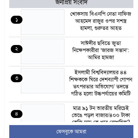
জনপ্রিয় সংবাদ
খোকসায় বিএনপি নেতা নাফিজ
১
আহমেদ রাজুর ওপর সশস্ত্র
হামলা, গুরুতর আহত
সাঈদীর ছবিতে জুতা
২
নিক্ষেপকারীরা ‘জারজ সন্তান’:
আমির হামজা
ইসলামী বিশ্ববিদ্যালয়র ৪৪
৩
শিক্ষককে ঘিরে দেশব্যাপী গোপন
তৎপরতার অভিযোগ/ তদন্তে
গঠিত হলো উচ্চপর্যায়ের কমিটি
মাত্র ৯১ টন ভারতীয় মরিচেই
৪
ভেঙে পড়ল বাজার/৪০০ টাকা
কেজি দাম কে ধরে রেখেছিল?
ফেসবুকে আমরা
জুলাই আন্দোলন ছিল সম্মিলিত,