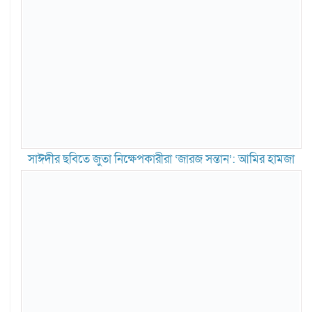
সাঈদীর ছবিতে জুতা নিক্ষেপকারীরা ‘জারজ সন্তান’: আমির হামজা