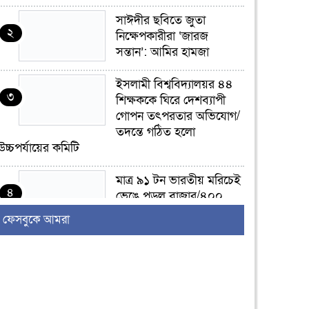
সাঈদীর ছবিতে জুতা
২
নিক্ষেপকারীরা ‘জারজ
সন্তান’: আমির হামজা
ইসলামী বিশ্ববিদ্যালয়র ৪৪
৩
শিক্ষককে ঘিরে দেশব্যাপী
গোপন তৎপরতার অভিযোগ/
তদন্তে গঠিত হলো
উচ্চপর্যায়ের কমিটি
মাত্র ৯১ টন ভারতীয় মরিচেই
৪
ভেঙে পড়ল বাজার/৪০০
টাকা কেজি দাম কে ধরে
ফেসবুকে আমরা
রেখেছিল?
জুলাই আন্দোলন ছিল
৫
সম্মিলিত, লক্ষ্য হওয়া উচিত
ঐক্য ও রাষ্ট্রগঠন