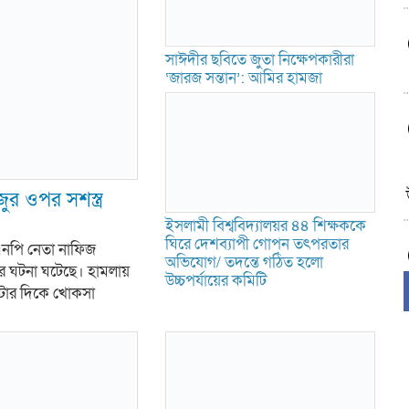
সাঈদীর ছবিতে জুতা নিক্ষেপকারীরা
‘জারজ সন্তান’: আমির হামজা
 ওপর সশস্ত্র
ইসলামী বিশ্ববিদ্যালয়র ৪৪ শিক্ষককে
ঘিরে দেশব্যাপী গোপন তৎপরতার
িএনপি নেতা নাফিজ
অভিযোগ/ তদন্তে গঠিত হলো
মলার ঘটনা ঘটেছে। হামলায়
উচ্চপর্যায়ের কমিটি
০টার দিকে খোকসা