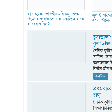
মাত্র ৯১ টন ভারতীয় মরিচেই ভেঙে
জুলাই আন্দোল
পড়ল বাজার/৪০০ টাকা কেজি দাম কে
হওয়া উচিত ঐ
ধরে রেখেছিল?
চুয়াডাঙ্গা/
বুলডোজার
দৈনিক কুষ
সালিশ—আর এ
আলমডাঙ্গা উ
দ্বিতীয় স্ত্রী
বিস্তারিত...
প্রথমবার
চালু
দৈনিক কুষ্ট
শিক্ষাপ্রতিষ