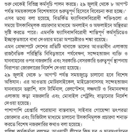
শুরু থেকেই বিভিন্ন কর্মসূচি পালন করছে। ২৯ জুলাই থেকে ৮ আগস্ট
পর্যন্ত সময়কালকে বিশেষভাবে গুরুত্বপূর্ণ হিসেবে বিবেচনা করা হচ্ছে।’
এসব তথ্যে বলা হয়েছে, বিতর্কিত ফ্যাসিবাদবিরোধী শক্তিগুলো এ
সময়ে উসকানিমূলক প্রচারণার মাধ্যমে অনলাইন ও অফলাইনে অস্থিরতা
সৃষ্টি করতে পারে। এমনকি ফ্যাসিবাদবিরোধী শান্তিপূর্ণ কর্মসূচিতেও
ইচ্ছাকৃতভাবে বাধা দেওয়ার মতো অপচেষ্টারও শঙ্কা রয়েছে।
এমন প্রেক্ষাপটে দেশের প্রতিটি থানাকে তাদের আওতাধীন এলাকায়
রাজনৈতিক পরিস্থিতি নিবিড়ভাবে পর্যবেক্ষণ, সন্দেহভাজন ব্যক্তি ও
যানবাহনের ওপর নজরদারি এবং সরকারি-বেসরকারি গুরুত্বপূর্ণ স্থাপনায়
নিরাপত্তা জোরদারের নির্দেশ দেওয়া হয়েছে।
২৯ জুলাই থেকে ৮ আগস্ট পর্যন্ত সময়জুড়ে চালানো হবে বিশেষ
অভিযান। এর আওতায় মোটরসাইকেল, মাইক্রোবাসসহ সন্দেহভাজন
যানবাহনে তল্লাশি, বাস টার্মিনাল, রেলস্টেশন, লঞ্চঘাট ও বিমানবন্দর
এলাকায় কড়া নজরদারি এবং মোবাইল পেট্রলিং বাড়ানোর নির্দেশ
দেওয়া হয়েছে।
পাশাপাশি গ্রেপ্তারি পরোয়ানা বাস্তবায়ন, সাইবার গোয়েন্দা তৎপরতা
জোরদার এবং ডিজিটাল মাধ্যমে চালানো উসকানিমূলক প্রচারণা শনাক্ত
করতে বিশেষ নজরদারির কথাও বলা হয়েছে।
পুলিশ কর্মকর্তারা বলছেন, আওয়ামী লীগের কিছু যুব ও ছাত্রসংগঠনের