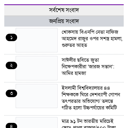
সর্বশেষ সংবাদ
জনপ্রিয় সংবাদ
খোকসায় বিএনপি নেতা নাফিজ
১
আহমেদ রাজুর ওপর সশস্ত্র হামলা,
গুরুতর আহত
সাঈদীর ছবিতে জুতা
২
নিক্ষেপকারীরা ‘জারজ সন্তান’:
আমির হামজা
ইসলামী বিশ্ববিদ্যালয়র ৪৪
৩
শিক্ষককে ঘিরে দেশব্যাপী গোপন
তৎপরতার অভিযোগ/ তদন্তে
গঠিত হলো উচ্চপর্যায়ের কমিটি
মাত্র ৯১ টন ভারতীয় মরিচেই
৪
ভেঙে পড়ল বাজার/৪০০ টাকা