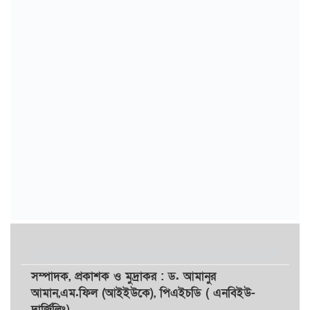
সম্পাদক,
প্রকাশক
ও
মুদ্রাকর
: ড. আমানুর
আমান,
এম.ফিল (আইইউকে), পিএইচডি ( এনবিইউ-
দার্জিলিং)