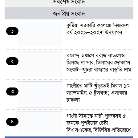
সর্বশেষ সংবাদ
জনপ্রিয় সংবাদ
কুষ্টিয়া সরকারি কলেজে ‘নজরুল
১
বর্ষ ২০২৬–২০২৭’ উদ্‌যাপন
বরেন্দ্র অঞ্চলে বরাদ্দ বাড়লেও
২
মিলছে না সার, ডিলারের দোকানে
সংকট—খুচরা বাজারে বাড়তি দাম
গাংনীতে মাটি খুঁড়তেই মিলল ১০
৩
ল্যান্ডমাইন, ৫ টুলবক্স; এলাকায়
চাঞ্চল্য
গাংনী সীমান্তে নারী-পুরুষসহ ৫
৪
জনকে পুশইনের চেষ্টা
বিএসএফের, বিজিবির প্রতিরোধে
ব্যর্থ