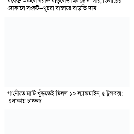
বরেন্দ্র অঞ্চলে বরাদ্দ বাড়লেও মিলছে না সার, ডিলারের
দোকানে সংকট—খুচরা বাজারে বাড়তি দাম
গাংনীতে মাটি খুঁড়তেই মিলল ১০ ল্যান্ডমাইন, ৫ টুলবক্স;
এলাকায় চাঞ্চল্য