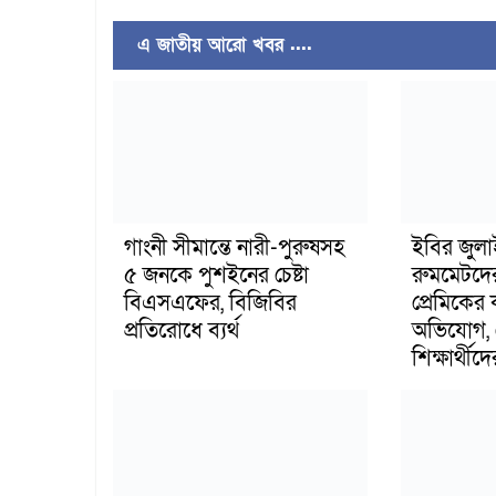
এ জাতীয় আরো খবর ....
গাংনী সীমান্তে নারী-পুরুষসহ
ইবির জুল
৫ জনকে পুশইনের চেষ্টা
রুমমেটদে
বিএসএফের, বিজিবির
প্রেমিকের
প্রতিরোধে ব্যর্থ
অভিযোগ, 
শিক্ষার্থীদে