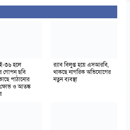
াই-৩৬ হলে
র‍্যাব বিলুপ্ত হয়ে এসআরবি,
র গোপন ছবি
থাকছে নাগরিক অভিযোগের
 কাছে পাঠানোর
নতুন ব্যবস্থা
ক্ষোভ ও আতঙ্ক
র