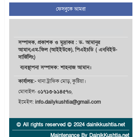
৪
আহমেদ রাজুর ওপর সশস্ত্র
ফেসবুকে আমরা
হামলা, গুরুতর আহত
সাঈদীর ছবিতে জুতা
৫
নিক্ষেপকারীরা ‘জারজ সন্তান’:
আমির হামজা
সম্পাদক,
প্রকাশক
ও
মুদ্রাকর
: ড. আমানুর
আমান,
এম.ফিল (আইইউকে), পিএইচডি ( এনবিইউ-
দার্জিলিং)
ইসলামী বিশ্ববিদ্যালয়র ৪৪
৬
শিক্ষককে ঘিরে দেশব্যাপী গোপন
ব্যবস্থাপনা সম্পাদক: শাহনাজ আমান।
তৎপরতার অভিযোগ/ তদন্তে
গঠিত হলো উচ্চপর্যায়ের কমিটি
কার্যালয়:-
থানা ট্রাফিক মোড়, কুষ্টিয়া।
মোবাইল-
০১৭১৩-৯১৪৫৭০
,
মাত্র ৯১ টন ভারতীয় মরিচেই
৭
ভেঙে পড়ল বাজার/৪০০ টাকা
ইমেইল:
info.dailykushtia@gmail.com
কেজি দাম কে ধরে রেখেছিল?
জুলাই আন্দোলন ছিল সম্মিলিত,
© All rights reserved © 2024 dainikkushtia.net
৮
লক্ষ্য হওয়া উচিত ঐক্য ও
রাষ্ট্রগঠন
Maintenance By DainikKushtia.net