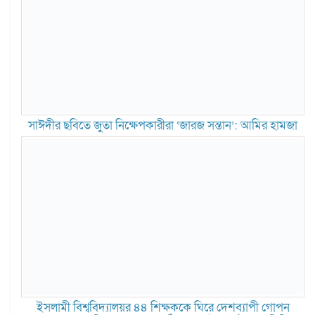
সাঈদীর ছবিতে জুতা নিক্ষেপকারীরা ‘জারজ সন্তান’: আমির হামজা
ইসলামী বিশ্ববিদ্যালয়র ৪৪ শিক্ষককে ঘিরে দেশব্যাপী গোপন