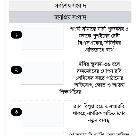
সর্বশেষ সংবাদ
জনপ্রিয় সংবাদ
গাংনী সীমান্তে নারী-পুরুষসহ ৫
১
জনকে পুশইনের চেষ্টা
বিএসএফের, বিজিবির
প্রতিরোধে ব্যর্থ
ইবির জুলাই-৩৬ হলে
২
রুমমেটদের গোপন ছবি
প্রেমিকের কাছে পাঠানোর
অভিযোগ, ক্ষোভ ও আতঙ্ক
শিক্ষার্থীদের
র‍্যাব বিলুপ্ত হয়ে এসআরবি,
৩
থাকছে নাগরিক অভিযোগের
নতুন ব্যবস্থা
খোকসায় বিএনপি নেতা নাফিজ