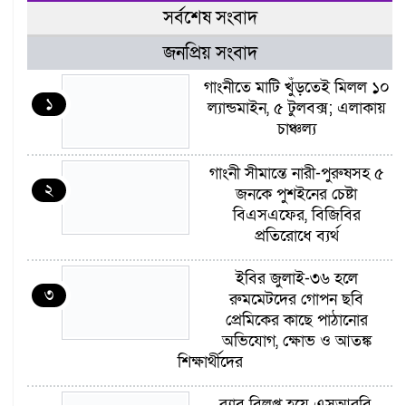
সর্বশেষ সংবাদ
জনপ্রিয় সংবাদ
গাংনীতে মাটি খুঁড়তেই মিলল ১০
১
ল্যান্ডমাইন, ৫ টুলবক্স; এলাকায়
চাঞ্চল্য
গাংনী সীমান্তে নারী-পুরুষসহ ৫
২
জনকে পুশইনের চেষ্টা
বিএসএফের, বিজিবির
প্রতিরোধে ব্যর্থ
ইবির জুলাই-৩৬ হলে
৩
রুমমেটদের গোপন ছবি
প্রেমিকের কাছে পাঠানোর
অভিযোগ, ক্ষোভ ও আতঙ্ক
শিক্ষার্থীদের
র‍্যাব বিলুপ্ত হয়ে এসআরবি,