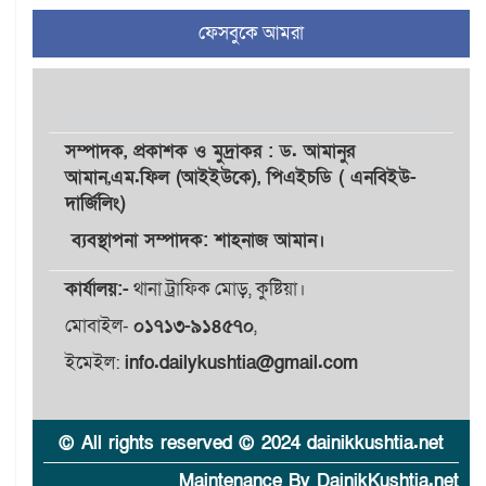
৪
থাকছে নাগরিক অভিযোগের
ফেসবুকে আমরা
নতুন ব্যবস্থা
খোকসায় বিএনপি নেতা নাফিজ
৫
আহমেদ রাজুর ওপর সশস্ত্র
হামলা, গুরুতর আহত
সম্পাদক,
প্রকাশক
ও
মুদ্রাকর
: ড. আমানুর
আমান,
এম.ফিল (আইইউকে), পিএইচডি ( এনবিইউ-
দার্জিলিং)
সাঈদীর ছবিতে জুতা
৬
নিক্ষেপকারীরা ‘জারজ সন্তান’:
ব্যবস্থাপনা সম্পাদক: শাহনাজ আমান।
আমির হামজা
কার্যালয়:-
থানা ট্রাফিক মোড়, কুষ্টিয়া।
ইসলামী বিশ্ববিদ্যালয়র ৪৪
মোবাইল-
০১৭১৩-৯১৪৫৭০
,
৭
শিক্ষককে ঘিরে দেশব্যাপী গোপন
তৎপরতার অভিযোগ/ তদন্তে
ইমেইল:
info.dailykushtia@gmail.com
গঠিত হলো উচ্চপর্যায়ের কমিটি
মাত্র ৯১ টন ভারতীয় মরিচেই
© All rights reserved © 2024 dainikkushtia.net
৮
ভেঙে পড়ল বাজার/৪০০ টাকা
Maintenance By DainikKushtia.net
কেজি দাম কে ধরে রেখেছিল?