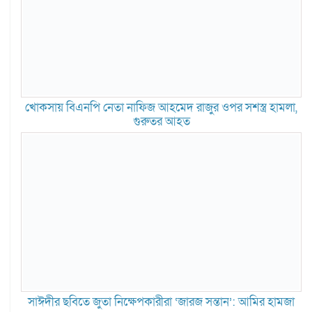
খোকসায় বিএনপি নেতা নাফিজ আহমেদ রাজুর ওপর সশস্ত্র হামলা,
গুরুতর আহত
সাঈদীর ছবিতে জুতা নিক্ষেপকারীরা ‘জারজ সন্তান’: আমির হামজা