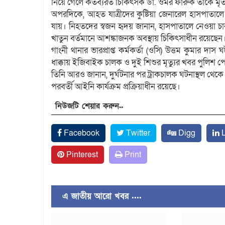
নিয়ে গেলে কর্তব্যরত চিকিৎসক ডা. ওমর ফারুক তাকে ম
অপরদিকে, আহত যাত্রীদের কুষ্টিয়া জেনারেল হাসপাতাল
যায়। নিহতদের স্বজন হৃদয় জানান, হাসপাতালে নেওয়া চার
খাতুন বর্তমানে আশঙ্কাজনক অবস্থায় চিকিৎসাধীন রয়েছেন
গাংনী থানার ভারপ্রাপ্ত কর্মকর্তা (ওসি) উত্তম কুমার দ
ধাক্কায় ইজিবাইক চালক ও দুই শিশুর মৃত্যুর খবর পুলি
তিনি আরও জানান, দুর্ঘটনার পর ট্রাকচালক ঘটনাস্থল থেকে 
পরবর্তী আইনি কার্যক্রম প্রক্রিয়াধীন রয়েছে।
নিউজটি শেয়ার করুন..
Facebook
Twitter
Digg
L
Pinterest
Print
এ জাতীয় আরো খবর ....