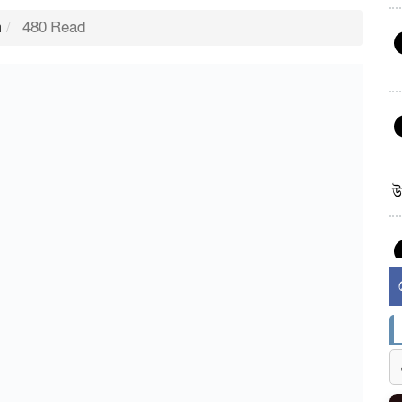
m
480 Read
উ
র