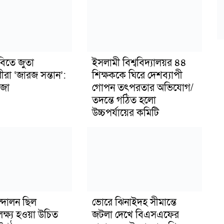
বিতে জুতা
ইসলামী বিশ্ববিদ্যালয়র ৪৪
ীরা ‘জারজ সন্তান’:
শিক্ষককে ঘিরে দেশব্যাপী
জা
গোপন তৎপরতার অভিযোগ/
তদন্তে গঠিত হলো
উচ্চপর্যায়ের কমিটি
্দোলন ছিল
ভোরে ঝিনাইদহ সীমান্তে
লক্ষ্য হওয়া উচিত
জটলা দেখে বিএসএফের