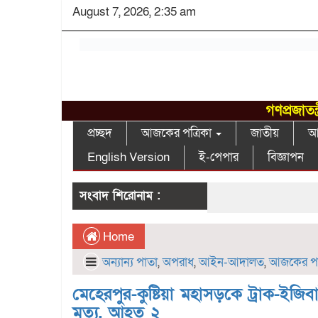
August 7, 2026, 2:35 am
গণপ্রজাতন
প্রচ্ছদ
আজকের পত্রিকা
জাতীয়
আন
English Version
ই-পেপার
বিজ্ঞাপন
সংবাদ শিরোনাম :
Home
অন্যান্য পাতা
,
অপরাধ
,
আইন-আদালত
,
আজকের পত্
মেহেরপুর-কুষ্টিয়া মহাসড়কে ট্রাক-ইজিব
মৃত্যু, আহত ২