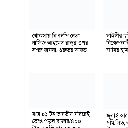
খোকসায় বিএনপি নেতা
সাঈদীর ছ
নাফিজ আহমেদ রাজুর ওপর
নিক্ষেপকার
সশস্ত্র হামলা, গুরুতর আহত
আমির হাম
মাত্র ৯১ টন ভারতীয় মরিচেই
জুলাই আন
ভেঙে পড়ল বাজার/৪০০
সম্মিলিত, 