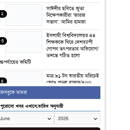
সাঈদীর ছবিতে জুতা
২
নিক্ষেপকারীরা ‘জারজ
সন্তান’: আমির হামজা
ইসলামী বিশ্ববিদ্যালয়র ৪৪
৩
শিক্ষককে ঘিরে দেশব্যাপী
গোপন তৎপরতার অভিযোগ/
তদন্তে গঠিত হলো
চ্চপর্যায়ের কমিটি
মাত্র ৯১ টন ভারতীয় মরিচেই
৪
ভেঙে পড়ল বাজার/৪০০
টাকা কেজি দাম কে ধরে
ফেসবুকে আমরা
েখেছিল?
পুরোনো খবর এখানে,তারিখ অনুযায়ী
জুলাই আন্দোলন ছিল
৫
সম্মিলিত, লক্ষ্য হওয়া উচিত
ঐক্য ও রাষ্ট্রগঠন