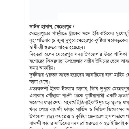
সাঈদ হাসান, মেহেরপুর /
মেহেরপুরের গাংনীতে ট্রাকের সঙ্গে ইজিবাইকের মুখোমুখ
বৃহস্পতিবার (৪ জুন) দুপুরে মেহেরপুর-কুষ্টিয়া মহাসড়
স্বামী-স্ত্রী গুরুতর আহত হয়েছেন।
নিহতরা হলেন মেহেরপুর সদর উপজেলার উত্তর শালিকা 
যশোরের ঝিকরগাছা উপজেলার সজীব উদ্দিনের ছেলে আবরার
কন্যা আফরিন।
দুর্ঘটনায় গুরুতর আহত হয়েছেন আফরিনের বাবা মাহিন হ
জানা গেছে।
প্রত্যক্ষদর্শী হীরক ইসলাম জানান, তিনি দুপুরে মেহেরপুর
এলাকায় পৌঁছালে গাংনী থেকে কুষ্টিয়াগামী একটি দ্র
সজোরে ধাক্কা দেয়। সংঘর্ষে ইজিবাইকটি দুমড়ে-মুচড়ে য
খবর পেয়ে বামন্দী ফায়ার সার্ভিস ও সিভিল ডিফেন্সের স
উপজেলা স্বাস্থ্য কমপ্লেক্স ও কুষ্টিয়া জেনারেল হাসপাতালে 
বামন্দী ফায়ার সার্ভিসের সদস্যরা গুরুতর আহত ইজিবাইক 