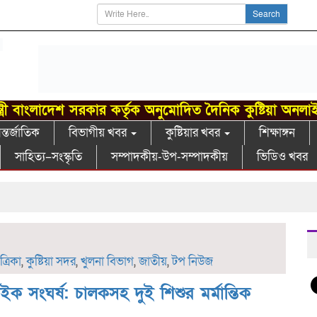
Search
্ত্রী বাংলাদেশ সরকার কর্তৃক অনুমোদিত দৈনিক কুষ্টিয়া অনলা
্তর্জাতিক
বিভাগীয় খবর
কুষ্টিয়ার খবর
শিক্ষাঙ্গন
সাহিত্য–সংস্কৃতি
সম্পাদকীয়-উপ-সম্পাদকীয়
ভিডিও খবর
খো
রিকা
,
কুষ্টিয়া সদর
,
খুলনা বিভাগ
,
জাতীয়
,
টপ নিউজ
াইক সংঘর্ষ: চালকসহ দুই শিশুর মর্মান্তিক