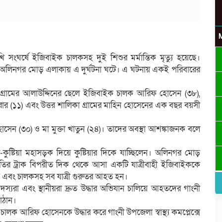
ি সংঘর্ষে ইজিবাইক চালকসহ দুই শিশুর মর্মান্তিক মৃত্যু হয়েছে।
কের অলিনগর মোড় এলাকায় এ দুর্ঘটনা ঘটে। এ ঘটনায় একই পরিবারের
গ্রামের আলাউদ্দিনের ছেলে ইজিবাইক চালক আরিফ হোসেন (৩৮),
 (১১) এবং উত্তর শালিকা গ্রামের মাহিন হোসেনের এক বছর বয়সী
োসেন (৩০) ও মা মুক্তা খাতুন (২৪)। তাদের অবস্থা আশঙ্কাজনক বলে
-কুষ্টিয়া মহাসড়ক দিয়ে কুষ্টিয়ার দিকে যাচ্ছিলেন। অলিনগর মোড়
ুতগতির ট্রাক বিপরীত দিক থেকে আসা একটি যাত্রীবাহী ইজিবাইককে
ায় এবং চালকসহ সব যাত্রী গুরুতর আহত হন।
দস্যরা এবং স্থানীয়রা দ্রুত উদ্ধার অভিযান চালিয়ে আহতদের গাংনী
পাঠান।
চালক আরিফ হোসেনকে উদ্ধার করে গাংনী উপজেলা স্বাস্থ্য কমপ্লেক্সে