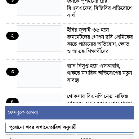
জনকে পুশইনের চেষ্টা
বিএসএফের, বিজিবির প্রতিরোধে
ব্যর্থ
ইবির জুলাই-৩৬ হলে
২
রুমমেটদের গোপন ছবি প্রেমিকের
কাছে পাঠানোর অভিযোগ, ক্ষোভ
ও আতঙ্ক শিক্ষার্থীদের
র‍্যাব বিলুপ্ত হয়ে এসআরবি,
৩
থাকছে নাগরিক অভিযোগের নতুন
ব্যবস্থা
খোকসায় বিএনপি নেতা নাফিজ
৪
আহমেদ রাজুর ওপর সশস্ত্র হামলা,
গুরুতর আহত
ফেসবুকে আমরা
সাঈদীর ছবিতে জুতা
পুরোনো খবর এখানে,তারিখ অনুযায়ী
৫
নিক্ষেপকারীরা ‘জারজ সন্তান’: