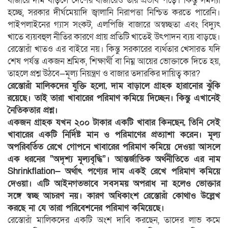
বাজারে দাম বাড়লে দেশের বাজারেও তার প্রভাব পড়ে। কিন্তু সমস্যা
হচ্ছে, সরকার দীর্ঘমেয়াদি জ্বালানি নিরাপত্তা নিশ্চিত করতে পারেনি।
পাইপলাইনের গ্যাস সংকট, এলপিজি বাজারে অস্বচ্ছতা এবং বিদ্যুৎ
খাতে ব্যয়বহুল নীতির কারণে প্রায় প্রতিটি খাতেই উৎপাদন ব্যয় বাড়ছে।
রেস্তোরাঁ খাতও এর বাইরে নয়। কিন্তু সরকারের ব্যর্থতার খেসারত যদি
শেষ পর্যন্ত একজন শ্রমিক, শিক্ষার্থী বা নিম্ন আয়ের ভোক্তাকে দিতে হয়,
তাহলে প্রশ্ন উঠবে—মূল্য নিয়ন্ত্রণ ও বাজার তদারকির দায়িত্ব কার?
রেস্তোরাঁ মালিকদের যুক্তি হলো, দাম বাড়ালে গ্রাহক হারানোর ঝুঁকি
রয়েছে। তাই তারা খাবারের পরিমাণ কমিয়ে দিচ্ছেন। কিন্তু এখানেই
নৈতিকতার প্রশ্ন।
একজন গ্রাহক যখন ২০০ টাকার একটি খাবার কিনছেন, তিনি সেই
খাবারের একটি নির্দিষ্ট মান ও পরিমাণের প্রত্যাশা করেন। মূল্য
অপরিবর্তিত রেখে গোপনে খাবারের পরিমাণ কমিয়ে দেওয়া আসলে
এক ধরনের “অদৃশ্য মূল্যবৃদ্ধি”। আন্তর্জাতিক অর্থনীতিতে এর নাম
Shrinkflation— অর্থাৎ পণ্যের দাম একই রেখে পরিমাণ কমিয়ে
দেওয়া। এটি আইনগতভাবে সবসময় অপরাধ না হলেও ভোক্তার
সঙ্গে স্বচ্ছ আচরণ নয়। কারণ অধিকাংশ রেস্তোরাঁ কোথাও উল্লেখ
করছে না যে তারা পরিবেশনের পরিমাণ কমিয়েছে।
রেস্তোরাঁ মালিকদের একটি অংশ দাবি করছেন, তাদের লাভ কমে