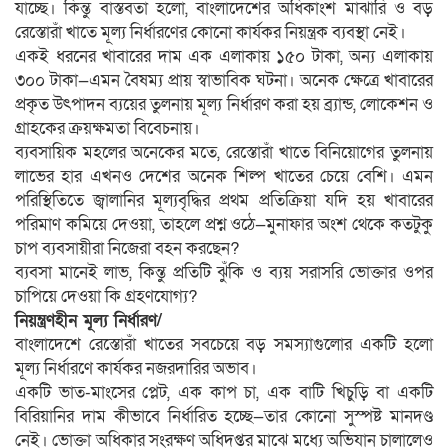
যাচ্ছে। কিন্তু বাস্তবতা হলো, বাংলাদেশের অধিকাংশ মাঝারি ও বড়
রেস্তোরাঁ খাতে মূল্য নির্ধারণের কোনো কার্যকর নিয়ন্ত্রক ব্যবস্থা নেই।
একই ধরনের খাবারের দাম এক এলাকায় ১৫০ টাকা, অন্য এলাকায়
৩০০ টাকা—এমন বৈষম্য প্রায় স্বাভাবিক ঘটনা। অনেক ক্ষেত্রে খাবারের
প্রকৃত উৎপাদন ব্যয়ের তুলনায় মূল্য নির্ধারণ করা হয় ব্র্যান্ড, লোকেশন ও
গ্রাহকের ক্রয়ক্ষমতা বিবেচনায়।
ব্যবসায়িক মহলের অনেকের মতে, রেস্তোরাঁ খাতে বিনিয়োগের তুলনায়
লাভের হার এখনও দেশের অনেক শিল্প খাতের চেয়ে বেশি। এমন
পরিস্থিতিতে জ্বালানির মূল্যবৃদ্ধির প্রথম প্রতিক্রিয়া যদি হয় খাবারের
পরিমাণ কমিয়ে দেওয়া, তাহলে প্রশ্ন ওঠে—মুনাফার অংশ থেকে কতটুকু
চাপ ব্যবসায়ীরা নিজেরা বহন করছেন?
ব্যবসা মানেই লাভ, কিন্তু প্রতিটি ঝুঁকি ও ব্যয় সরাসরি ভোক্তার ওপর
চাপিয়ে দেওয়া কি গ্রহণযোগ্য?
নিয়ন্ত্রণহীন মূল্য নির্ধারণ/
বাংলাদেশে রেস্তোরাঁ খাতের সবচেয়ে বড় সমস্যাগুলোর একটি হলো
মূল্য নির্ধারণে কার্যকর নজরদারির অভাব।
একটি ভাত-মাংসের প্লেট, এক কাপ চা, এক বাটি খিচুড়ি বা একটি
বিরিয়ানির দাম কীভাবে নির্ধারিত হচ্ছে—তার কোনো সুস্পষ্ট মানদণ্ড
নেই। ভোক্তা অধিকার সংরক্ষণ অধিদপ্তর মাঝে মধ্যে অভিযান চালালেও