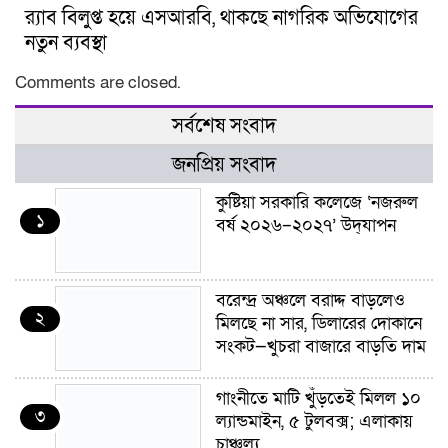
র‍্যাব বিলুপ্ত হয়ে এসআরবি, থাকছে নাগরিক অভিযোগের
নতুন ব্যবস্থা
Comments are closed.
সর্বশেষ সংবাদ
জনপ্রিয় সংবাদ
কুষ্টিয়া সরকারি কলেজে ‘নজরুল
১
বর্ষ ২০২৬–২০২৭’ উদ্‌যাপন
বরেন্দ্র অঞ্চলে বরাদ্দ বাড়লেও
২
মিলছে না সার, ডিলারের দোকানে
সংকট—খুচরা বাজারে বাড়তি দাম
গাংনীতে মাটি খুঁড়তেই মিলল ১০
৩
ল্যান্ডমাইন, ৫ টুলবক্স; এলাকায়
চাঞ্চল্য