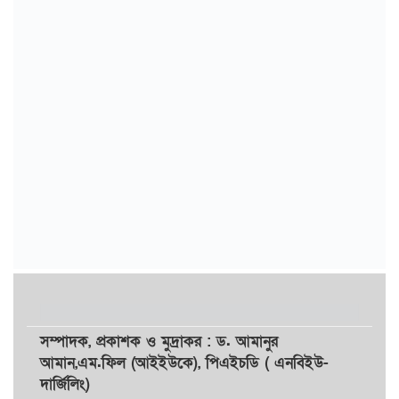
সম্পাদক,
প্রকাশক
ও
মুদ্রাকর
: ড. আমানুর
আমান,
এম.ফিল (আইইউকে), পিএইচডি ( এনবিইউ-
দার্জিলিং)