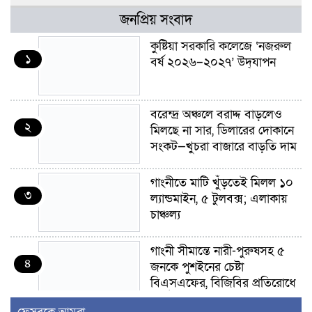
জনপ্রিয় সংবাদ
কুষ্টিয়া সরকারি কলেজে ‘নজরুল
১
বর্ষ ২০২৬–২০২৭’ উদ্‌যাপন
বরেন্দ্র অঞ্চলে বরাদ্দ বাড়লেও
২
মিলছে না সার, ডিলারের দোকানে
সংকট—খুচরা বাজারে বাড়তি দাম
গাংনীতে মাটি খুঁড়তেই মিলল ১০
৩
ল্যান্ডমাইন, ৫ টুলবক্স; এলাকায়
চাঞ্চল্য
গাংনী সীমান্তে নারী-পুরুষসহ ৫
৪
জনকে পুশইনের চেষ্টা
বিএসএফের, বিজিবির প্রতিরোধে
ব্যর্থ