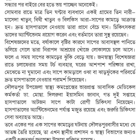
সন্ধ্যার পর বাইরে বের হতে ভয় পাচ্ছেন অনেকেই।
সোমবার রাতে মাত্র তিন ঘণ্টার ব্যবধানে একই গ্রামের তিন নারী—
মাসেদা খাতুন, বিথী খাতুন ও বিলকিস আরা–সাপের কামড়ে আক্রান্ত
হন। দ্রুত হাসপাতালে নেওয়ায় তারা প্রাণে বেঁচে যান। চিকিৎসকরা
তাদের অ্যান্টিভেনম প্রয়োগ করেন এবং বর্তমানে তারা সুস্থ রয়েছেন।
বিশেষজ্ঞদের মতে, বর্ষাকালে বৃষ্টির কারণে সাপের আবাসস্থল পানিতে
তলিয়ে গেলে তারা নিরাপদ আশ্রয়ের খোঁজে লোকালয়ে চলে আসে।
ফলে এ সময় সাপের কামড়ের ঝুঁকি বেড়ে যায়। জনস্বাস্থ্য বিশেষজ্ঞরা
রাতে চলাফেরার সময় টর্চ ব্যবহার, ঘরের আশপাশ পরিষ্কার রাখা,
মেঝেতে না ঘুমানো এবং সাপে কামড়ালে ওঝা বা ঝাড়ফুঁকের পরিবর্তে
দ্রুত হাসপাতালে নেওয়ার পরামর্শ দিয়েছেন।
দৌলতপুর উপজেলা স্বাস্থ্য কমপ্লেক্সের ভারপ্রাপ্ত আবাসিক মেডিকেল
কর্মকর্তা ডা. মোছা. দিলরুবা ইয়াসমিন জানান, গত দুই সপ্তাহে
হাসপাতালে আটজন সাপে কাটা রোগী চিকিৎসা নিয়েছেন।
হাসপাতালের অ্যান্টিভেনমের পর্যাপ্ত মজুত রয়েছে এবং জরুরি চিকিৎসা
সেবা অব্যাহত আছে।
তবে একের পর এক সাপের কামড়ের ঘটনায় দৌলতপুরবাসীর মধ্যে যে
আতঙ্ক তৈরি হয়েছে, তা এখন স্থানীয় প্রশাসন ও স্বাস্থ্য বিভাগের জন্যও
একটি গুরুত্বপূর্ণ জনস্বাস্থ্য উদ্বেগে পরিণত হয়েছে।