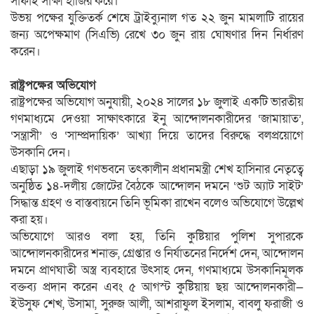
সাফাই সাক্ষী হাজির করে।
উভয় পক্ষের যুক্তিতর্ক শেষে ট্রাইব্যুনাল গত ২২ জুন মামলাটি রায়ের
জন্য অপেক্ষমাণ (সিএভি) রেখে ৩০ জুন রায় ঘোষণার দিন নির্ধারণ
করেন।
রাষ্ট্রপক্ষের অভিযোগ
রাষ্ট্রপক্ষের অভিযোগ অনুযায়ী, ২০২৪ সালের ১৮ জুলাই একটি ভারতীয়
গণমাধ্যমে দেওয়া সাক্ষাৎকারে ইনু আন্দোলনকারীদের ‘জামায়াত’,
‘সন্ত্রাসী’ ও ‘সাম্প্রদায়িক’ আখ্যা দিয়ে তাদের বিরুদ্ধে বলপ্রয়োগে
উসকানি দেন।
এছাড়া ১৯ জুলাই গণভবনে তৎকালীন প্রধানমন্ত্রী শেখ হাসিনার নেতৃত্বে
অনুষ্ঠিত ১৪-দলীয় জোটের বৈঠকে আন্দোলন দমনে ‘শুট অ্যাট সাইট’
সিদ্ধান্ত গ্রহণ ও বাস্তবায়নে তিনি ভূমিকা রাখেন বলেও অভিযোগে উল্লেখ
করা হয়।
অভিযোগে আরও বলা হয়, তিনি কুষ্টিয়ার পুলিশ সুপারকে
আন্দোলনকারীদের শনাক্ত, গ্রেপ্তার ও নির্যাতনের নির্দেশ দেন, আন্দোলন
দমনে প্রাণঘাতী অস্ত্র ব্যবহারে উৎসাহ দেন, গণমাধ্যমে উসকানিমূলক
বক্তব্য প্রদান করেন এবং ৫ আগস্ট কুষ্টিয়ায় ছয় আন্দোলনকারী—
ইউসুফ শেখ, উসামা, সুরুজ আলী, আশরাফুল ইসলাম, বাবলু ফরাজী ও