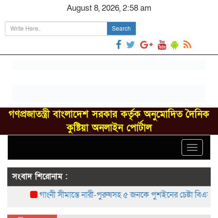
August 8, 2026, 2:58 am
Search
গণপ্রজাতন্ত্রী বাংলাদেশ সরকার কর্তৃক অনুমোদিত দৈনিক
কুষ্টিয়া অনলাইন পোর্টাল
Toggle
navigat
সংবাদ শিরোনাম :
গাংনী সীমান্তে নারী-পুরুষসহ ৫ জনকে পুশইনের চেষ্টা বিএসএফের, বিজ