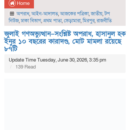
Home
অপরাধ
,
আইন-আদালত
,
আজকের পত্রিকা
,
জাতীয়
,
টপ
নিউজ
,
ঢাকা বিভাগ
,
প্রথম পাতা
,
ভেড়ামারা
,
মিরপুর
,
রাজনীতি
জুলাই গণঅভ্যুত্থান–সংশ্লিষ্ট অপরাধ, হাসানুল হক
ইনুর ১০ বছরের কারাদণ্ড, মোট মামলা রয়েছে
৮৭টি
Update Time Tuesday, June 30, 2026, 3:35 pm
139 Read