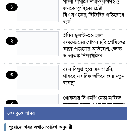
গাংনী সীমান্তে নারী-পুরুষসহ ৫
১
জনকে পুশইনের চেষ্টা
বিএসএফের, বিজিবির প্রতিরোধে
ব্যর্থ
ইবির জুলাই-৩৬ হলে
২
রুমমেটদের গোপন ছবি প্রেমিকের
কাছে পাঠানোর অভিযোগ, ক্ষোভ
ও আতঙ্ক শিক্ষার্থীদের
র‍্যাব বিলুপ্ত হয়ে এসআরবি,
৩
থাকছে নাগরিক অভিযোগের নতুন
ব্যবস্থা
খোকসায় বিএনপি নেতা নাফিজ
৪
আহমেদ রাজুর ওপর সশস্ত্র হামলা,
গুরুতর আহত
ফেসবুকে আমরা
সাঈদীর ছবিতে জুতা
পুরোনো খবর এখানে,তারিখ অনুযায়ী