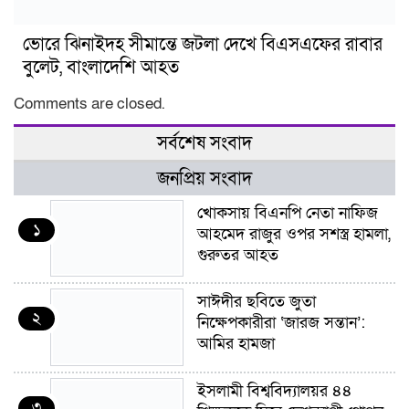
ভোরে ঝিনাইদহ সীমান্তে জটলা দেখে বিএসএফের রাবার
বুলেট, বাংলাদেশি আহত
Comments are closed.
সর্বশেষ সংবাদ
জনপ্রিয় সংবাদ
খোকসায় বিএনপি নেতা নাফিজ
১
আহমেদ রাজুর ওপর সশস্ত্র হামলা,
গুরুতর আহত
সাঈদীর ছবিতে জুতা
২
নিক্ষেপকারীরা ‘জারজ সন্তান’:
আমির হামজা
ইসলামী বিশ্ববিদ্যালয়র ৪৪
৩