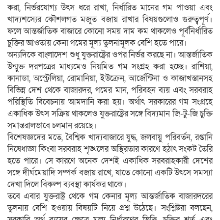
করা, নির্ভরযোগ্য উৎস ধরে রাখা, নির্ধারিত মানের গম পাওয়া এবং
খাদ্যশস্যের কৌশলগত মজুত বজায় রাখার বিষয়গুলোও গুরুত্বপূর্ণ।
ফলে আন্তর্জাতিক বাজারে কোনো সময় দাম কম থাকলেও পূর্বনির্ধারিত
চুক্তির আওতায় কেনা গমের মূল্য তুলনামূলক বেশি হতে পারে।
অন্যদিকে বাংলাদেশ শুধু যুক্তরাষ্ট্রের ওপর নির্ভর করছে না। আন্তর্জাতিক
উন্মুক্ত দরপত্রের মাধ্যমেও নিয়মিত গম সংগ্রহ করা হচ্ছে। রাশিয়া,
কানাডা, অস্ট্রেলিয়া, রোমানিয়া, ইউক্রেন, আর্জেন্টিনা ও কাজাখস্তানসহ
বিভিন্ন দেশ থেকে বাজারদর, গমের মান, পরিবহন ব্যয় এবং সরবরাহ
পরিস্থিতি বিবেচনায় আমদানি করা হয়। অর্থাৎ সরকারের গম সংগ্রহে
একাধিক উৎস সক্রিয় থাকলেও যুক্তরাষ্ট্রের সঙ্গে বিদ্যমান জি-টু-জি চুক্তি
সমান্তরালভাবে চলমান রয়েছে।
বিশেষজ্ঞদের মতে, বৈশ্বিক খাদ্যবাজারে যুদ্ধ, জলবায়ু পরিবর্তন, রপ্তানি
নিষেধাজ্ঞা কিংবা সরবরাহ শৃঙ্খলের অস্থিরতার কারণে হঠাৎ সংকট তৈরি
হতে পারে। সে কারণে অনেক দেশই একাধিক সরবরাহকারী দেশের
সঙ্গে দীর্ঘমেয়াদি সম্পর্ক বজায় রাখে, যাতে কোনো একটি উৎসে সমস্যা
দেখা দিলে বিকল্প ব্যবস্থা কার্যকর থাকে।
তবে এবার যুক্তরাষ্ট্র থেকে গম কেনার মূল্য আন্তর্জাতিক বাজারদরের
তুলনায় বেশি হওয়ায় বিষয়টি নিয়ে প্রশ্ন উঠেছে। সংশ্লিষ্টরা বলছেন,
সরকারি অর্থ ব্যয়ের ক্ষেত্রে মূল্য নির্ধারণের ভিত্তি, চুক্তির শর্ত এবং