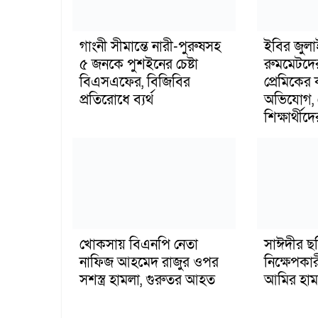
গাংনী সীমান্তে নারী-পুরুষসহ
ইবির জুল
৫ জনকে পুশইনের চেষ্টা
রুমমেটদে
বিএসএফের, বিজিবির
প্রেমিকের
প্রতিরোধে ব্যর্থ
অভিযোগ, 
শিক্ষার্থীদে
খোকসায় বিএনপি নেতা
সাঈদীর ছ
নাফিজ আহমেদ রাজুর ওপর
নিক্ষেপকার
সশস্ত্র হামলা, গুরুতর আহত
আমির হাম