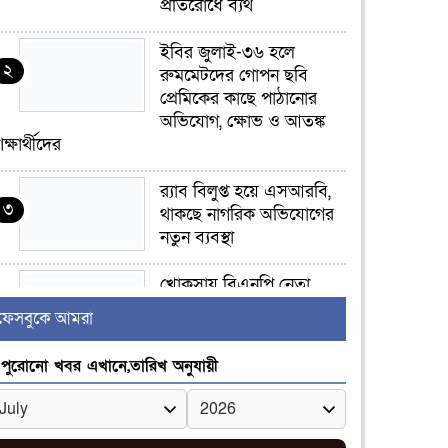
প্রতিরোধে ব্যর্থ
ইবির জুলাই-৩৬ হলে
২
রুমমেটদের গোপন ছবি
প্রেমিকের কাছে পাঠানোর
অভিযোগ, ক্ষোভ ও আতঙ্ক
িক্ষার্থীদের
র‍্যাব বিলুপ্ত হয়ে এসআরবি,
৩
থাকছে নাগরিক অভিযোগের
নতুন ব্যবস্থা
খোকসায় বিএনপি নেতা
৪
নাফিজ আহমেদ রাজুর ওপর
ফেসবুকে আমরা
সশস্ত্র হামলা, গুরুতর আহত
পুরোনো খবর এখানে,তারিখ অনুযায়ী
সাঈদীর ছবিতে জুতা
৫
নিক্ষেপকারীরা ‘জারজ
সন্তান’: আমির হামজা