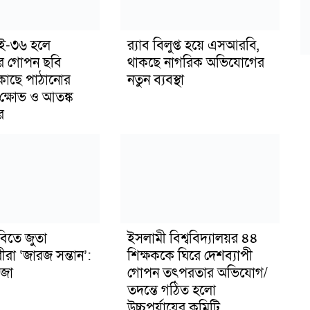
াই-৩৬ হলে
র‍্যাব বিলুপ্ত হয়ে এসআরবি,
র গোপন ছবি
থাকছে নাগরিক অভিযোগের
 কাছে পাঠানোর
নতুন ব্যবস্থা
ক্ষোভ ও আতঙ্ক
র
বিতে জুতা
ইসলামী বিশ্ববিদ্যালয়র ৪৪
ীরা ‘জারজ সন্তান’:
শিক্ষককে ঘিরে দেশব্যাপী
জা
গোপন তৎপরতার অভিযোগ/
তদন্তে গঠিত হলো
উচ্চপর্যায়ের কমিটি