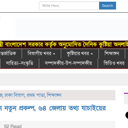
Search
্ত্রী বাংলাদেশ সরকার কর্তৃক অনুমোদিত দৈনিক কুষ্টিয়া অনলা
্তর্জাতিক
বিভাগীয় খবর
কুষ্টিয়ার খবর
শিক্ষাঙ্গন
সাহিত্য–সংস্কৃতি
সম্পাদকীয়-উপ-সম্পাদকীয়
ভিডিও খবর
গ
উজ
,
ঢাকা বিভাগ
,
প্রথম পাতা
,
শিক্ষাঙ্গন
ে নতুন প্রকল্প, ৬৪ জেলায় তথ্য যাচাইয়ের
92 Read