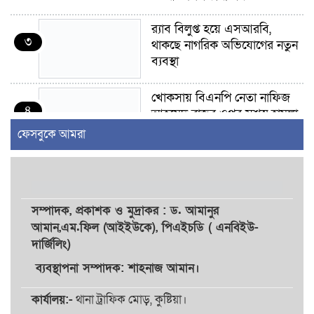
র‍্যাব বিলুপ্ত হয়ে এসআরবি,
৩
থাকছে নাগরিক অভিযোগের নতুন
ব্যবস্থা
খোকসায় বিএনপি নেতা নাফিজ
৪
আহমেদ রাজুর ওপর সশস্ত্র হামলা,
গুরুতর আহত
ফেসবুকে আমরা
সাঈদীর ছবিতে জুতা
৫
নিক্ষেপকারীরা ‘জারজ সন্তান’:
আমির হামজা
সম্পাদক,
প্রকাশক
ও
মুদ্রাকর
: ড. আমানুর
আমান,
এম.ফিল (আইইউকে), পিএইচডি ( এনবিইউ-
ইসলামী বিশ্ববিদ্যালয়র ৪৪
দার্জিলিং)
৬
শিক্ষককে ঘিরে দেশব্যাপী গোপন
তৎপরতার অভিযোগ/ তদন্তে
ব্যবস্থাপনা সম্পাদক: শাহনাজ আমান।
গঠিত হলো উচ্চপর্যায়ের কমিটি
কার্যালয়:-
থানা ট্রাফিক মোড়, কুষ্টিয়া।