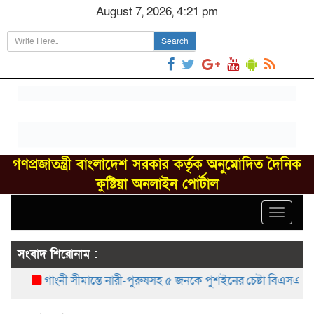
August 7, 2026, 4:21 pm
Search
গণপ্রজাতন্ত্রী বাংলাদেশ সরকার কর্তৃক অনুমোদিত দৈনিক
কুষ্টিয়া অনলাইন পোর্টাল
Toggle
navigat
সংবাদ শিরোনাম :
গাংনী সীমান্তে নারী-পুরুষসহ ৫ জনকে পুশইনের চেষ্টা বিএসএফের, বিজ