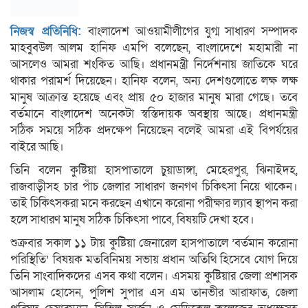
নিজস্ব প্রতিনিধি:
বাংলাদেশ আওয়ামীলীগের যুগ্ম সাধারণ সম্পাদক
মাহবুবউল আলম হানিফ এমপি বলেছেন, বাংলাদেশে মহামারী না
আসলেও আমরা শংকিত আছি। প্রধানমন্ত্রী নির্দেশনায় জাতিকে ঘরে
থাকার পরামর্শ দিয়েছেন। হানিফ বলেন, অন্য দেশগুলোতে লক্ষ লক্ষ
মানুষ আক্রান্ত হয়েছে এবং প্রায় ৫০ হাজার মানুষ মারা গেছে। তবে
বর্তমানে বাংলাদেশ অনেকটা স্বস্তিদায়ক অবস্থায় আছে। প্রধানমন্ত্রী
সঠিক সময়ে সঠিক প্রদক্ষেপ নিয়েছেন বলেই আমরা এই বিপর্যয়ের
বাইরে আছি।
তিনি বলেন কুষ্টিয়া হাসপাতালে চুয়াডাঙ্গা, মেহেরপুর, ঝিনাইদহ,
রাজবাড়ীসহ চার পাঁচ জেলার সাধারণ জনগণ চিকিৎসা নিয়ে থাকেন।
তাই চিকিৎসকরা মনে করছেন এখানে করোনা পরীক্ষার ল্যাব স্থাপন করা
হলে সাধারণ মানুষ সঠিক চিকিৎসা পাবে, বিষয়টি দেখা হবে।
শুক্রবার সকাল ১১ টায় কুষ্টিয়া জেনারেল হাসপাতালে ’বর্তমান করোনা
পরিস্থিতি’ বিষয়ক মতবিনিময় সভায় প্রধান অতিথি হিসেবে যোগ দিয়ে
তিনি সাংবাদিকদের এসব কথা বলেন। এসময় কুষ্টিয়ার জেলা প্রশাসক
আসলাম হোসেন, পুলিশ সুপার এস এম তানভীর আরাফাত, জেলা