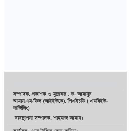
সম্পাদক,
প্রকাশক
ও
মুদ্রাকর
: ড. আমানুর
আমান,
এম.ফিল (আইইউকে), পিএইচডি ( এনবিইউ-
দার্জিলিং)
ব্যবস্থাপনা সম্পাদক: শাহনাজ আমান।