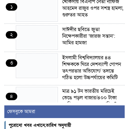
খোকসায় বিএনপি নেতা নাফিজ
১
আহমেদ রাজুর ওপর সশস্ত্র হামলা,
গুরুতর আহত
সাঈদীর ছবিতে জুতা
২
নিক্ষেপকারীরা ‘জারজ সন্তান’:
আমির হামজা
ইসলামী বিশ্ববিদ্যালয়র ৪৪
৩
শিক্ষককে ঘিরে দেশব্যাপী গোপন
তৎপরতার অভিযোগ/ তদন্তে
গঠিত হলো উচ্চপর্যায়ের কমিটি
মাত্র ৯১ টন ভারতীয় মরিচেই
৪
ভেঙে পড়ল বাজার/৪০০ টাকা
কেজি দাম কে ধরে রেখেছিল?
ফেসবুকে আমরা
জুলাই আন্দোলন ছিল সম্মিলিত,
৫
লক্ষ্য হওয়া উচিত ঐক্য ও
পুরোনো খবর এখানে,তারিখ অনুযায়ী