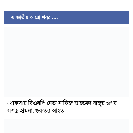
এ জাতীয় আরো খবর ....
খোকসায় বিএনপি নেতা নাফিজ আহমেদ রাজুর ওপর
সশস্ত্র হামলা, গুরুতর আহত