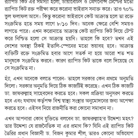
র‍্যাপিড কিট এর সমস্যা হলো, ডায়াবেটিস ও প্রেগনেন্সি টেস্টের মতো
র‍্যাপিড কিট রক্ত পরীক্ষা করে করোনা ভাইরাস সনাক্ত করে। তাও ৭০%
ভুল ফলাফল আসে। কিন্তু করোনা ভাইরাসে কেউ আক্রান্ত হলে তা রক্তে
সংক্রমিত হতে সময় লাগে ৮/১০ দিন। অনেক ক্ষেত্রে বেশি সময়ও
লাগতে পারে। এখন করোনাতে আক্রান্ত কেউ র‍্যাপিড কিট দিয়ে টেস্ট
করে নিশ্চিত হলো সে আক্রান্ত হয়নি। তাহলে কি হবে? তখন এই
দেশের অবস্থা ঠিকই ইতালি-স্পেনের মতো ভয়াবহ হবে। আক্রান্ত
ব্যক্তিটি রক্তে সংক্রমিত হবার আগে সতর্ক না হয়ে আরো শত শত
মানুষকে সংক্রমিত করবে। কারণ র‍্যাপিড কিট তাকে বলে দিয়েছে যে
সে সংক্রমিত না।
হ্যাঁ, এখন অনেকে বলতে পারেন- তাহলে সরকার কেন প্রথমে অনুমতি
দিলো। সরকার অনুমতি দিয়ে ঠিক কাজটিই করেছে। এখন ঠিক কাজটি
ডা. জাফরুল্লাহ সাহেবদের করতে হবে। সকল প্রক্রিয়া অনুসরণ করতে
হবে এবং যথাযথ কর্তৃপক্ষ বিশ্ব স্বাস্থ্য সংস্থার অনুমোদনের জন্য অপেক্ষা
করতে হবে। এইসব নিয়ে রাজনীতি করা কোনো সমাধান না।
এখন আপনারা কোন যুক্তিতে বলবেন ডা. জাফরুল্লাহ’র উদ্দেশ্য মহৎ?
তার উদ্দেশ্য যে রাজনৈতিক না এর প্রমাণ কি? যিনি এই র‍্যাপিড কিট
তৈরির প্রধান বিজ্ঞানী ড. বিজন কুমার শীল, তারও কোনো অভিযোগ