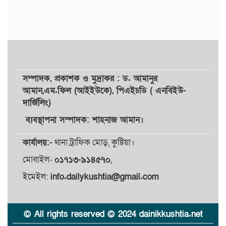
সম্পাদক,
প্রকাশক
ও
মুদ্রাকর
: ড. আমানুর
আমান,
এম.ফিল (আইইউকে), পিএইচডি ( এনবিইউ-
দার্জিলিং)
ব্যবস্থাপনা সম্পাদক: শাহনাজ আমান।
কার্যালয়:-
থানা ট্রাফিক মোড়, কুষ্টিয়া।
মোবাইল-
০১৭১৩-৯১৪৫৭০
,
ইমেইল:
info.dailykushtia@gmail.com
© All rights reserved © 2024 dainikkushtia.net