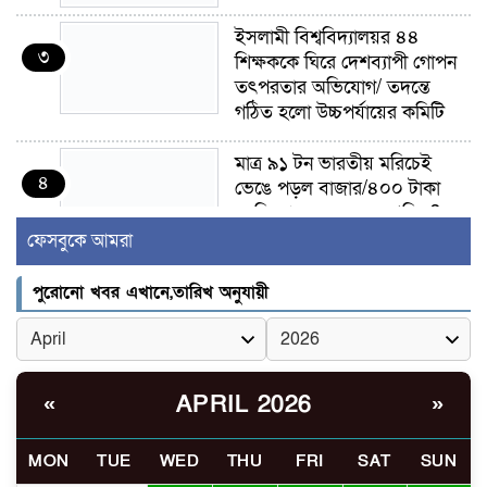
ইসলামী বিশ্ববিদ্যালয়র ৪৪
৩
শিক্ষককে ঘিরে দেশব্যাপী গোপন
তৎপরতার অভিযোগ/ তদন্তে
গঠিত হলো উচ্চপর্যায়ের কমিটি
মাত্র ৯১ টন ভারতীয় মরিচেই
৪
ভেঙে পড়ল বাজার/৪০০ টাকা
কেজি দাম কে ধরে রেখেছিল?
ফেসবুকে আমরা
জুলাই আন্দোলন ছিল সম্মিলিত,
৫
লক্ষ্য হওয়া উচিত ঐক্য ও
পুরোনো খবর এখানে,তারিখ অনুযায়ী
রাষ্ট্রগঠন
ভোরে ঝিনাইদহ সীমান্তে জটলা
৬
দেখে বিএসএফের রাবার বুলেট,
APRIL 2026
«
»
বাংলাদেশি আহত
MON
TUE
WED
THU
FRI
SAT
SUN
চুয়াডাঙ্গা/ প্রথম স্ত্রীকে নিয়ে