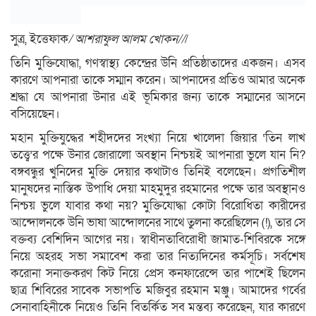
সুত্র, ইত্তেফাক
/ আশরাফুল আলম খোকন//
/
তিনি মুক্তিযোদ্ধা, গণস্বাস্থ্য কেন্দ্রের উনি প্রতিষ্ঠাতাদের একজন। এসব
কারণে আপনারা তাকে সম্মান করেন। আপনাদের প্রতিও আমার অনেক
শ্রদ্ধা যে আপনারা উনার এই ভূমিকার জন্য তাকে সম্মানের আসনে
বসিয়েছেন।
মহান মুক্তিযুদ্ধের শহীদদের সংখ্যা নিয়ে খালেদা জিয়ার ‘তিন লাখ
তত্ত্বে’র পক্ষে উনার জোরালো অবস্থান নিশ্চয়ই আপনারা ভুলে যান নি?
বঙ্গবন্ধুর খুনিদের মুক্তি দেয়ার কথাটাও তিনিই বলেছেন। প্রগতিশীল
মানুষদের নাস্তিক উপাধি দেয়া মাহমুদুর রহমানের পক্ষে তার অবস্থানও
নিশ্চয় ভুলে যাবার কথা নয়? মুক্তিযোদ্ধা কোটা বিরোধিতা কারীদের
আন্দোলনকে উনি ভাষা আন্দোলনের সাথে তুলনা করেছিলেন (!), তার সে
বক্তব্য বেশিদিন আগের নয়। স্বাধীনতাবিরোধী জামাত-শিবিরকে সঙ্গে
নিয়ে অহরহ সভা সমাবেশ করা তার নিত্যদিনের কর্মসূচি। সর্বশেষ
করোনা সনাক্তকরণ কিট নিয়ে প্রেস কনফারেন্সে তার পাশেই ছিলেন
ছাত্র শিবিরের সাবেক সভাপতি মজিবুর রহমান মঞ্জু। আমাদের গর্বের
সেনাবাহিনীকে নিয়েও তিনি বিতর্কিত সব মন্তব্য করেছেন, যার কারণে