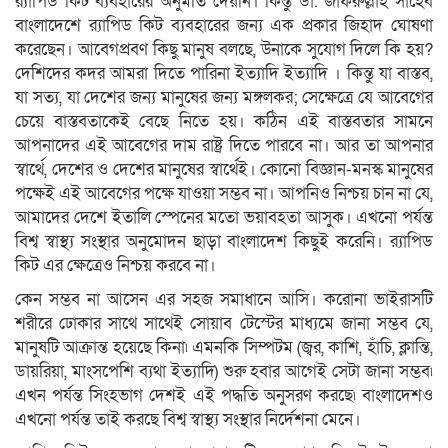
র‍্যাপিড কিট ব্যবহারের অনুমতি দেয়নি। কিন্তু ডা. জাফরুল্লাহ সাহেব
বাংলাদেশে র‍্যাপিড কিট ব্যবহারের জন্য এক প্রকার জিহাদ ঘোষণা
করেছেন। আবেগপ্রবণ কিছু মানুষ বলছে, উনাকে সুযোগ দিলে কি হয়?
দেশিদের কদর আমরা দিতে পারিনা ইত্যাদি ইত্যাদি । কিন্তু যা বাস্তব,
যা সত্য, যা দেশের জন্য মানুষের জন্য মঙ্গলকর; সেক্ষেত্রে যে আবেগের
চেয়ে বাস্তবতাকেই বেছে নিতে হয়। কঠিন এই বাস্তবতার সামনে
আপনাদের এই আবেগের দাম রাষ্ট্র দিতে পারবে না। আর তা আপনার
স্বার্থে, দেশের ও দেশের মানুষের স্বার্থেই। কোনো বিজ্ঞান-মনস্ক মানুষের
পক্ষেই এই আবেগের পক্ষে যাওয়া সম্ভব না। আপনিও নিশ্চয় চান না যে,
আমাদের দেশে ইতালি স্পেনের মতো ভয়াবহতা আসুক। এখনো পর্যন্ত
বিশ্ব স্বাস্থ্য সংস্থার অনুমোদন ছাড়া বাংলাদেশ কিছুই করেনি। র‍্যাপিড
কিট এর ক্ষেত্রেও নিশ্চয় করবে না।
কেন সম্ভব না আসেন এর সহজ সমাধানে আসি। করোনা ভাইরাসটি
শরীরে ঢোকার সাথে সাথেই সোয়াব টেস্টের মাধ্যমে জানা সম্ভব যে,
মানুষটি আক্রান্ত হয়েছে কিনা৷ এমনকি সিম্পটম (জ্বর, কাশি, হাঁচি, ক্লান্তি,
ডায়রিয়া, মাংসপেশি ব্যথা ইত্যাদি) শুরু হবার আগেই সেটা জানা সম্ভব৷
এখন পর্যন্ত সিংহভাগ দেশই এই পদ্ধতি অনুসরণ করছে৷ বাংলাদেশও
এখনো পর্যন্ত তাই করছে বিশ্ব স্বাস্থ্য সংস্থার নির্দেশনা মেনে।