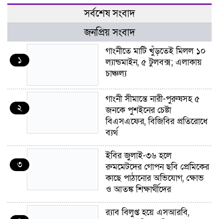
সর্বশেষ সংবাদ
জনপ্রিয় সংবাদ
গাংনীতে মাটি খুঁড়তেই মিলল ১০
১
ল্যান্ডমাইন, ৫ টুলবক্স; এলাকায়
চাঞ্চল্য
গাংনী সীমান্তে নারী-পুরুষসহ ৫
২
জনকে পুশইনের চেষ্টা
বিএসএফের, বিজিবির প্রতিরোধে
ব্যর্থ
ইবির জুলাই-৩৬ হলে
৩
রুমমেটদের গোপন ছবি প্রেমিকের
কাছে পাঠানোর অভিযোগ, ক্ষোভ
ও আতঙ্ক শিক্ষার্থীদের
র‍্যাব বিলুপ্ত হয়ে এসআরবি,