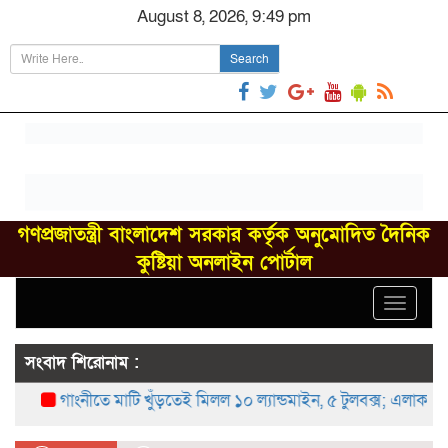
August 8, 2026, 9:49 pm
Search
গণপ্রজাতন্ত্রী বাংলাদেশ সরকার কর্তৃক অনুমোদিত দৈনিক
কুষ্টিয়া অনলাইন পোর্টাল
Toggle
navigat
সংবাদ শিরোনাম :
গাংনীতে মাটি খুঁড়তেই মিলল ১০ ল্যান্ডমাইন, ৫ টুলবক্স; এলাকায় চাঞ্চল