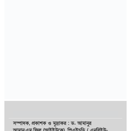
সম্পাদক,
প্রকাশক
ও
মুদ্রাকর
: ড. আমানুর
আমান,
এম.ফিল (আইইউকে), পিএইচডি ( এনবিইউ-