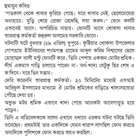
হুমায়ুন কবির/
“গতকাল থেকে খাবার ফুরিয়ে গেছে। ঘরে খাবার নেই, ছেলেমেয়েরা
অনাহারে। মুড়ি খেয়ে রোজা রেখেছি, দয়া করুন।” ফোন কলটি
এভাবেই আসে। অপরিচিত নাম্বার। ফোনটি আসে খোকসা থানার
ভারপ্রাপ্ত কর্মকর্তা জহুরুল আলমের সরকারি ফোনে।
ঘটনাটি ঘটে বুধবার (২৯ এপ্রিল) দুপুরে। কুষ্টিয়ার খোকসা উপজেলার
গোপগ্রাম ইউনিয়নের শ্যামগঞ্জ গ্রামের আব্দুল করিম বিশ্বাসের ছেলে
মোহাম্মদ আলী মন্টু ফোনটি করে। তিনি পেশায় একজন মোটর শ্রমিক।
দীর্ঘ একমাস গাড়ি চালাতে পারেন না। অর্থ-খাদ্য যেটুকু ছির শেষ এ
ক’দিনে। ঘরে তিন সন্তান।
দেরি করেননি ভারপ্রাপ্ত কর্মকর্তা। ২০ মিনিটের মধ্যেই এসআই
আরিফুল ইসলামের মাধ্যমে ঐ মোটর শ্রমিকের বাড়িতে খাদ্যসহায়তা
পৌঁছে দেয়া হয়।
অভুক্ত মটর শ্রমিক এভাবে খাদ্য পেয়ে অনেকটা আবেগাপ্লুত হয়ে
পড়েন।
তিনি এ প্রতিবেদককে বলেন এখানে ওখানে এরকম ঘটনা ঘটছে তিনি
শুনেছেন। প্রথমটাই তার একদিকে যেমন খারাপ লাগছিল ফোন করতে
অন্যদিকে পুলিশকে ফোন করতে ভয়ও করছিল।