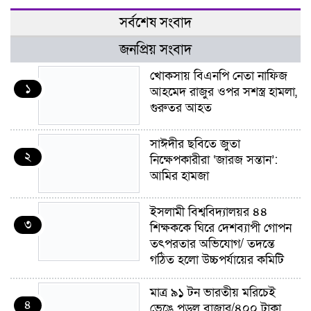
সর্বশেষ সংবাদ
জনপ্রিয় সংবাদ
খোকসায় বিএনপি নেতা নাফিজ
১
আহমেদ রাজুর ওপর সশস্ত্র হামলা,
গুরুতর আহত
সাঈদীর ছবিতে জুতা
২
নিক্ষেপকারীরা ‘জারজ সন্তান’:
আমির হামজা
ইসলামী বিশ্ববিদ্যালয়র ৪৪
৩
শিক্ষককে ঘিরে দেশব্যাপী গোপন
তৎপরতার অভিযোগ/ তদন্তে
গঠিত হলো উচ্চপর্যায়ের কমিটি
মাত্র ৯১ টন ভারতীয় মরিচেই
৪
ভেঙে পড়ল বাজার/৪০০ টাকা